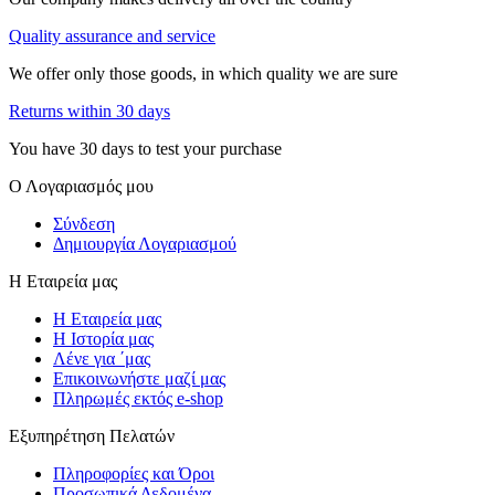
Quality assurance and service
We offer only those goods, in which quality we are sure
Returns within 30 days
You have 30 days to test your purchase
Ο Λογαριασμός μου
Σύνδεση
Δημιουργία Λογαριασμού
Η Εταιρεία μας
Η Εταιρεία μας
Η Ιστορία μας
Λένε για ΄μας
Επικοινωνήστε μαζί μας
Πληρωμές εκτός e-shop
Εξυπηρέτηση Πελατών
Πληροφορίες και Όροι
Προσωπικά Δεδομένα