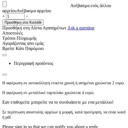
Ανέβασμα ενός άλλου
αρχείου
Ανέβασμα αρχείου
+
−
Προσθήκη στο Καλάθι
Προσθήκη στη Λίστα Αγαπημένων
Ask a question
Αποστολές
Τρόποι Πληρωμής
Αγοράζοντας απο εμάς
Βρείτε Κάτι Παρόμοιο
Περιγραφή προϊόντος
Η αφιέρωση σε αυτοκόλλητη ετικέτα χρυσή ή ασημένια χρεώνεται 2 ευρώ.
Η αφιέρωση σε μεταλλικό ταμπελάκι χρεώνεται 4 ευρώ.
Εαν επιθυμείτε μπορείτε να το συνδυάσετε με ενα μετάλλιο!
Σε περίπτωση αποστολής αρχείων η μορφή, κατά προτίμηση, να είναι word
ή pdf.
Please sign in so that we can notify you about a reply