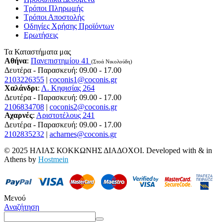
Τρόποι Πληρωμής
Τρόποι Αποστολής
Οδηγίες Χρήσης Προϊόντων
Ερωτήσεις
Τα Καταστήματα μας
Αθήνα
:
Πανεπιστημίου 41
(Στοά Νικολούδη)
Δευτέρα - Παρασκευή: 09.00 - 17.00
2103226355
|
coconis1@coconis.gr
Χαλάνδρι
:
Λ. Κηφισίας 264
Δευτέρα - Παρασκευή: 09.00 - 17.00
2106834708
|
coconis2@coconis.gr
Αχαρνές
:
Αριστοτέλους 241
Δευτέρα - Παρασκευή: 09.00 - 17.00
2102835232
|
acharnes@coconis.gr
© 2025 ΗΛΙΑΣ ΚΟΚΚΩΝΗΣ ΔΙΑΔΟΧΟΙ. Developed with
&
in
Athens by
Hostmein
Μενού
Αναζήτηση