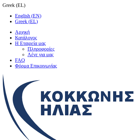
Greek
(
EL
)
English
(
EN
)
Greek
(
EL
)
Αρχική
Κατάλογος
Η Εταιρεία μας
Πληροφορίες
Λένε για μας
FAQ
Φόρμα Επικοινωνίας