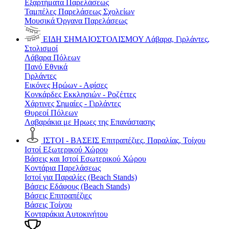
Εξαρτήματα Παρελάσεως
Ταμπέλες Παρελάσεως Σχολείων
Μουσικά Όργανα Παρελάσεως
ΕΙΔΗ ΣΗΜΑΙΟΣΤΟΛΙΣΜΟΥ
Λάβαρα, Γιρλάντες,
Στολισμοί
Λάβαρα Πόλεων
Πανό Εθνικά
Γιρλάντες
Εικόνες Ηρώων - Αφίσες
Κονκάρδες Εκκλησιών - Ροζέττες
Χάρτινες Σημαίες - Γιρλάντες
Θυρεοί Πόλεων
Λαβαράκια με Ηρωες της Επανάστασης
ΙΣΤΟΙ - ΒΑΣΕΙΣ
Επιτραπέζιες, Παραλίας, Τοίχου
Ιστοί Εξωτερικού Χώρου
Βάσεις και Ιστοί Εσωτερικού Χώρου
Κοντάρια Παρελάσεως
Ιστοί για Παραλίες (Beach Stands)
Βάσεις Εδάφους (Beach Stands)
Βάσεις Επιτραπέζιες
Βάσεις Τοίχου
Κονταράκια Αυτοκινήτου