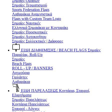
Σημαίες Ομάδων
Σημαίες Τερματισμού
Sports Federation Flags
Λαβαράκια Αναμνηστικά
Flags with Custom Team Logo
Σημαίες Ναυτικές
Ελληνικά Σημαιάκια με Κονταράκι
Σημαίες Προσκοπικές
Σημαίες Αυτοκινήτου
Σημαίες Συλλεκτικές | Διάφορες
ΕΙΔΗ ΔΙΑΦΗΜΙΣΗΣ / BEACH FLAGS
Σημαίες
Παραλίας, Roll-Up
Σημαίες
Beach Flags
ROLL - UP / BANNERS
Ανεμούρια
Γιρλάντες
Λαβαράκια
ΕΙΔΗ ΠΑΡΕΛΑΣΕΩΣ
Κοντάρια, Σταυροί,
Εξαρτήματα
Σημαίες Παρελάσεως
Κοντάρια Παρελάσεως
Σταυροί - Λόγχες