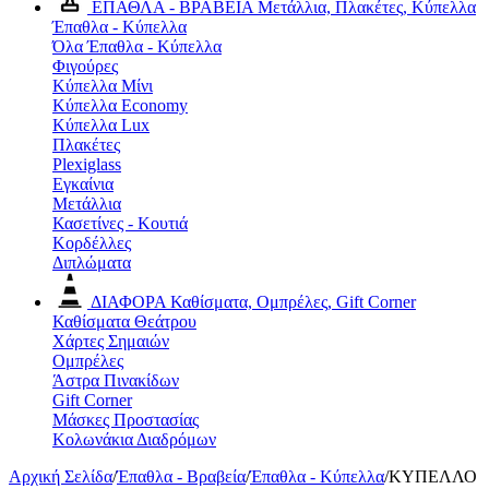
ΕΠΑΘΛΑ - ΒΡΑΒΕΙΑ
Μετάλλια, Πλακέτες, Κύπελλα
Έπαθλα - Κύπελλα
Όλα Έπαθλα - Κύπελλα
Φιγούρες
Κύπελλα Μίνι
Κύπελλα Economy
Κύπελλα Lux
Πλακέτες
Plexiglass
Εγκαίνια
Μετάλλια
Κασετίνες - Κουτιά
Κορδέλλες
Διπλώματα
ΔΙΑΦΟΡΑ
Καθίσματα, Ομπρέλες, Gift Corner
Καθίσματα Θεάτρου
Χάρτες Σημαιών
Ομπρέλες
Άστρα Πινακίδων
Gift Corner
Μάσκες Προστασίας
Κολωνάκια Διαδρόμων
Αρχική Σελίδα
/
Έπαθλα - Βραβεία
/
Έπαθλα - Κύπελλα
/
ΚΥΠΕΛΛΟ