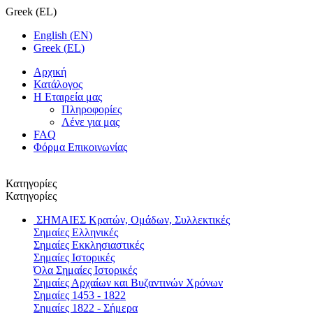
Greek
(
EL
)
English
(
EN
)
Greek
(
EL
)
Αρχική
Κατάλογος
Η Εταιρεία μας
Πληροφορίες
Λένε για μας
FAQ
Φόρμα Επικοινωνίας
Κατηγορίες
Κατηγορίες
ΣΗΜΑΙΕΣ
Κρατών, Ομάδων, Συλλεκτικές
Σημαίες Ελληνικές
Σημαίες Εκκλησιαστικές
Σημαίες Ιστορικές
Όλα Σημαίες Ιστορικές
Σημαίες Αρχαίων και Βυζαντινών Χρόνων
Σημαίες 1453 - 1822
Σημαίες 1822 - Σήμερα