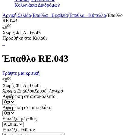
Κολωνάκια Διαδρόμων
Αρχική Σελίδα
/
Έπαθλα - Βραβεία
/
Έπαθλα - Κύπελλα
/
Έπαθλο
RE.043
00
€
8
Χωρίς ΦΠΑ :
€
6.45
Προσθήκη στο Καλάθι
Έπαθλο RE.043
Γράψτε μια κριτική
00
€
8
Χωρίς ΦΠΑ :
€
6.45
Χρώμα Επάθλου
Χρυσό, Αργυρό
Αφιέρωση σε αυτοκόλλητο:
Αφιέρωση σε ταμπελάκι:
Επιλέξτε μέγεθος:
Επιλέξτε ένθετο: