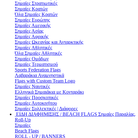
Σημαίες Στρατιωτικές
Σημαίες Κρατών
Όλα Σημαίες Κρατών
Σημαίες Ευρώπης
Σημαίες Αμερικής
Σημαίες Ασίας
Σημαίες Αφρικής
Σημαίες Ωκεανίας και Ανταρκτικής
Σημαίες Αθλητικές
Όλα Σημαίες Αθλητικές
Σημαίες Ομάδων
Σημαίες Τερματισμού
Sports Federation Flags
Λαβαράκια Αναμνηστικά
Flags with Custom Team Logo
Σημαίες Ναυτικές
Ελληνικά Σημαιάκια με Κονταράκι
Σημαίες Προσκοπικές
Σημαίες Αυτοκινήτου
Σημαίες Συλλεκτικές | Διάφορες
ΕΙΔΗ ΔΙΑΦΗΜΙΣΗΣ / BEACH FLAGS
Σημαίες Παραλίας,
Roll-Up
Σημαίες
Beach Flags
ROLL - UP / BANNERS