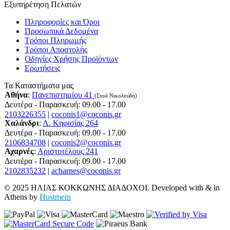
Εξυπηρέτηση Πελατών
Πληροφορίες και Όροι
Προσωπικά Δεδομένα
Τρόποι Πληρωμής
Τρόποι Αποστολής
Οδηγίες Χρήσης Προϊόντων
Ερωτήσεις
Τα Καταστήματα μας
Αθήνα
:
Πανεπιστημίου 41
(Στοά Νικολούδη)
Δευτέρα - Παρασκευή: 09.00 - 17.00
2103226355
|
coconis1@coconis.gr
Χαλάνδρι
:
Λ. Κηφισίας 264
Δευτέρα - Παρασκευή: 09.00 - 17.00
2106834708
|
coconis2@coconis.gr
Αχαρνές
:
Αριστοτέλους 241
Δευτέρα - Παρασκευή: 09.00 - 17.00
2102835232
|
acharnes@coconis.gr
© 2025 ΗΛΙΑΣ ΚΟΚΚΩΝΗΣ ΔΙΑΔΟΧΟΙ. Developed with
&
in
Athens by
Hostmein