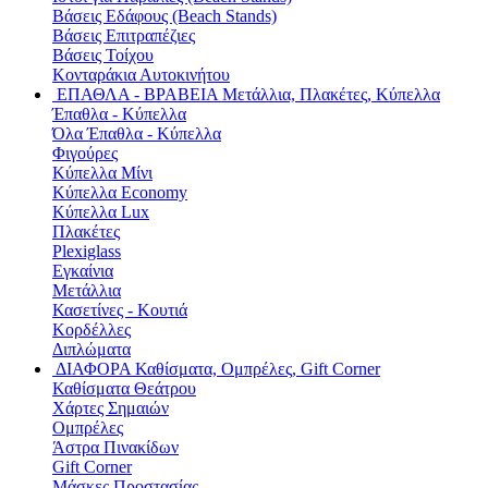
Βάσεις Εδάφους (Beach Stands)
Βάσεις Επιτραπέζιες
Βάσεις Τοίχου
Κονταράκια Αυτοκινήτου
ΕΠΑΘΛΑ - ΒΡΑΒΕΙΑ
Μετάλλια, Πλακέτες, Κύπελλα
Έπαθλα - Κύπελλα
Όλα Έπαθλα - Κύπελλα
Φιγούρες
Κύπελλα Μίνι
Κύπελλα Economy
Κύπελλα Lux
Πλακέτες
Plexiglass
Εγκαίνια
Μετάλλια
Κασετίνες - Κουτιά
Κορδέλλες
Διπλώματα
ΔΙΑΦΟΡΑ
Καθίσματα, Ομπρέλες, Gift Corner
Καθίσματα Θεάτρου
Χάρτες Σημαιών
Ομπρέλες
Άστρα Πινακίδων
Gift Corner
Μάσκες Προστασίας