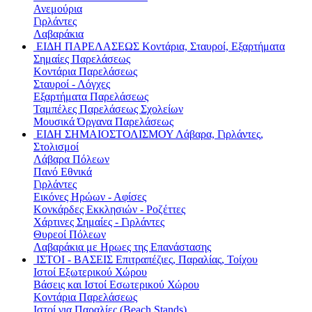
Ανεμούρια
Γιρλάντες
Λαβαράκια
ΕΙΔΗ ΠΑΡΕΛΑΣΕΩΣ
Κοντάρια, Σταυροί, Εξαρτήματα
Σημαίες Παρελάσεως
Κοντάρια Παρελάσεως
Σταυροί - Λόγχες
Εξαρτήματα Παρελάσεως
Ταμπέλες Παρελάσεως Σχολείων
Μουσικά Όργανα Παρελάσεως
ΕΙΔΗ ΣΗΜΑΙΟΣΤΟΛΙΣΜΟΥ
Λάβαρα, Γιρλάντες,
Στολισμοί
Λάβαρα Πόλεων
Πανό Εθνικά
Γιρλάντες
Εικόνες Ηρώων - Αφίσες
Κονκάρδες Εκκλησιών - Ροζέττες
Χάρτινες Σημαίες - Γιρλάντες
Θυρεοί Πόλεων
Λαβαράκια με Ηρωες της Επανάστασης
ΙΣΤΟΙ - ΒΑΣΕΙΣ
Επιτραπέζιες, Παραλίας, Τοίχου
Ιστοί Εξωτερικού Χώρου
Βάσεις και Ιστοί Εσωτερικού Χώρου
Κοντάρια Παρελάσεως
Ιστοί για Παραλίες (Beach Stands)