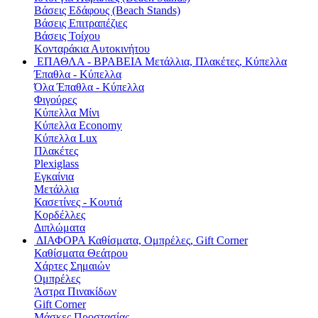
Βάσεις Εδάφους (Beach Stands)
Βάσεις Επιτραπέζιες
Βάσεις Τοίχου
Κονταράκια Αυτοκινήτου
ΕΠΑΘΛΑ - ΒΡΑΒΕΙΑ
Μετάλλια, Πλακέτες, Κύπελλα
Έπαθλα - Κύπελλα
Όλα Έπαθλα - Κύπελλα
Φιγούρες
Κύπελλα Μίνι
Κύπελλα Economy
Κύπελλα Lux
Πλακέτες
Plexiglass
Εγκαίνια
Μετάλλια
Κασετίνες - Κουτιά
Κορδέλλες
Διπλώματα
ΔΙΑΦΟΡΑ
Καθίσματα, Ομπρέλες, Gift Corner
Καθίσματα Θεάτρου
Χάρτες Σημαιών
Ομπρέλες
Άστρα Πινακίδων
Gift Corner
Μάσκες Προστασίας