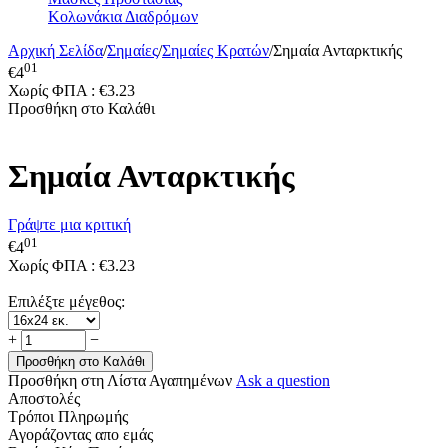
Κολωνάκια Διαδρόμων
Αρχική Σελίδα
/
Σημαίες
/
Σημαίες Κρατών
/
Σημαία Ανταρκτικής
01
€
4
Χωρίς ΦΠΑ :
€
3.23
Προσθήκη στο Καλάθι
Σημαία Ανταρκτικής
Γράψτε μια κριτική
01
€
4
Χωρίς ΦΠΑ :
€
3.23
Επιλέξτε μέγεθος:
+
−
Προσθήκη στο Καλάθι
Προσθήκη στη Λίστα Αγαπημένων
Ask a question
Αποστολές
Τρόποι Πληρωμής
Αγοράζοντας απο εμάς