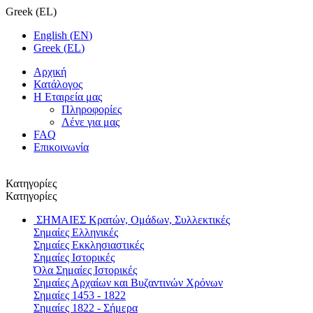
Greek
(
EL
)
English
(
EN
)
Greek
(
EL
)
Αρχική
Κατάλογος
Η Εταιρεία μας
Πληροφορίες
Λένε για μας
FAQ
Επικοινωνία
Κατηγορίες
Κατηγορίες
ΣΗΜΑΙΕΣ
Κρατών, Ομάδων, Συλλεκτικές
Σημαίες Ελληνικές
Σημαίες Εκκλησιαστικές
Σημαίες Ιστορικές
Όλα Σημαίες Ιστορικές
Σημαίες Αρχαίων και Βυζαντινών Χρόνων
Σημαίες 1453 - 1822
Σημαίες 1822 - Σήμερα