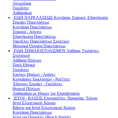
Ανεμούρια
Γιρλάντες
Λαβαράκια
ΕΙΔΗ ΠΑΡΕΛΑΣΕΩΣ
Κοντάρια, Σταυροί, Εξαρτήματα
Σημαίες Παρελάσεως
Κοντάρια Παρελάσεως
Σταυροί - Λόγχες
Εξαρτήματα Παρελάσεως
Ταμπέλες Παρελάσεως Σχολείων
Μουσικά Όργανα Παρελάσεως
ΕΙΔΗ ΣΗΜΑΙΟΣΤΟΛΙΣΜΟΥ
Λάβαρα, Γιρλάντες,
Στολισμοί
Λάβαρα Πόλεων
Πανό Εθνικά
Γιρλάντες
Εικόνες Ηρώων - Αφίσες
Κονκάρδες Εκκλησιών - Ροζέττες
Χάρτινες Σημαίες - Γιρλάντες
Θυρεοί Πόλεων
Λαβαράκια με Ηρωες της Επανάστασης
ΙΣΤΟΙ - ΒΑΣΕΙΣ
Επιτραπέζιες, Παραλίας, Τοίχου
Ιστοί Εξωτερικού Χώρου
Βάσεις και Ιστοί Εσωτερικού Χώρου
Κοντάρια Παρελάσεως
Ιστοί για Παραλίες (Beach Stands)