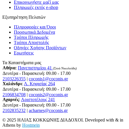
Επικοινωνήστε μαζί μας
Πληρωμές εκτός e-shop
Εξυπηρέτηση Πελατών
Πληροφορίες και Όροι
Προσωπικά Δεδομένα
Τρόποι Πληρωμής
Τρόποι Αποστολής
Οδηγίες Χρήσης Προϊόντων
Ερωτήσεις
Τα Καταστήματα μας
Αθήνα
:
Πανεπιστημίου 41
(Στοά Νικολούδη)
Δευτέρα - Παρασκευή: 09.00 - 17.00
2103226355
|
coconis1@coconis.gr
Χαλάνδρι
:
Λ. Κηφισίας 264
Δευτέρα - Παρασκευή: 09.00 - 17.00
2106834708
|
coconis2@coconis.gr
Αχαρνές
:
Αριστοτέλους 241
Δευτέρα - Παρασκευή: 09.00 - 17.00
2102835232
|
acharnes@coconis.gr
© 2025 ΗΛΙΑΣ ΚΟΚΚΩΝΗΣ ΔΙΑΔΟΧΟΙ. Developed with
&
in
Athens by
Hostmein