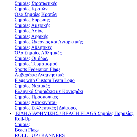
Σημαίες Στρατιωτικές
Σημαίες Κρατών
Όλα Σημαίες Κρατών
Σημαίες Ευρώπης
Σημαίες Αμερικής
Σημαίες Ασίας
Σημαίες Αφρικής
Σημαίες Ωκεανίας και Ανταρκτικής
Σημαίες Αθλητικές
Όλα Σημαίες Αθλητικές
Σημαίες Ομάδων
Σημαίες Τερματισμού
Sports Federation Flags
Λαβαράκια Αναμνηστικά
Flags with Custom Team Logo
Σημαίες Ναυτικές
Ελληνικά Σημαιάκια με Κονταράκι
Σημαίες Προσκοπικές
Σημαίες Αυτοκινήτου
Σημαίες Συλλεκτικές | Διάφορες
ΕΙΔΗ ΔΙΑΦΗΜΙΣΗΣ / BEACH FLAGS
Σημαίες Παραλίας,
Roll-Up
Σημαίες
Beach Flags
ROLL - UP / BANNERS