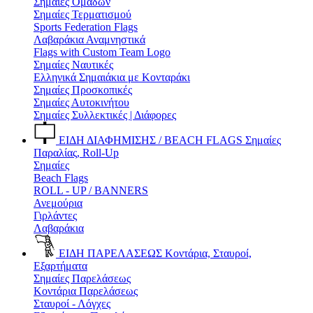
Σημαίες Ομάδων
Σημαίες Τερματισμού
Sports Federation Flags
Λαβαράκια Αναμνηστικά
Flags with Custom Team Logo
Σημαίες Ναυτικές
Ελληνικά Σημαιάκια με Κονταράκι
Σημαίες Προσκοπικές
Σημαίες Αυτοκινήτου
Σημαίες Συλλεκτικές | Διάφορες
ΕΙΔΗ ΔΙΑΦΗΜΙΣΗΣ / BEACH FLAGS
Σημαίες
Παραλίας, Roll-Up
Σημαίες
Beach Flags
ROLL - UP / BANNERS
Ανεμούρια
Γιρλάντες
Λαβαράκια
ΕΙΔΗ ΠΑΡΕΛΑΣΕΩΣ
Κοντάρια, Σταυροί,
Εξαρτήματα
Σημαίες Παρελάσεως
Κοντάρια Παρελάσεως
Σταυροί - Λόγχες