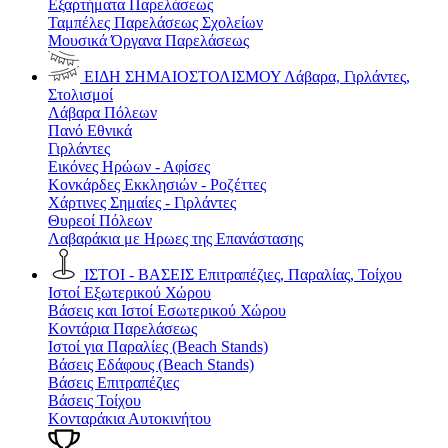
Εξαρτήματα Παρελάσεως
Ταμπέλες Παρελάσεως Σχολείων
Μουσικά Όργανα Παρελάσεως
ΕΙΔΗ ΣΗΜΑΙΟΣΤΟΛΙΣΜΟΥ
Λάβαρα, Γιρλάντες,
Στολισμοί
Λάβαρα Πόλεων
Πανό Εθνικά
Γιρλάντες
Εικόνες Ηρώων - Αφίσες
Κονκάρδες Εκκλησιών - Ροζέττες
Χάρτινες Σημαίες - Γιρλάντες
Θυρεοί Πόλεων
Λαβαράκια με Ηρωες της Επανάστασης
ΙΣΤΟΙ - ΒΑΣΕΙΣ
Επιτραπέζιες, Παραλίας, Τοίχου
Ιστοί Εξωτερικού Χώρου
Βάσεις και Ιστοί Εσωτερικού Χώρου
Κοντάρια Παρελάσεως
Ιστοί για Παραλίες (Beach Stands)
Βάσεις Εδάφους (Beach Stands)
Βάσεις Επιτραπέζιες
Βάσεις Τοίχου
Κονταράκια Αυτοκινήτου