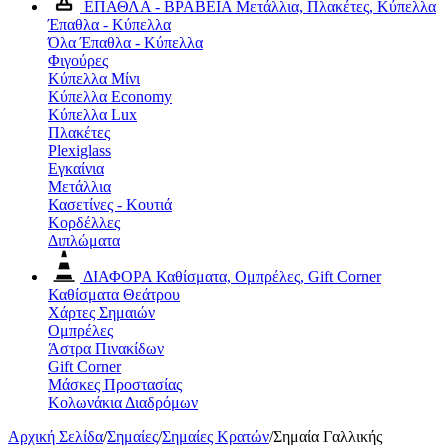
ΕΠΑΘΛΑ - ΒΡΑΒΕΙΑ
Μετάλλια, Πλακέτες, Κύπελλα
Έπαθλα - Κύπελλα
Όλα Έπαθλα - Κύπελλα
Φιγούρες
Κύπελλα Μίνι
Κύπελλα Economy
Κύπελλα Lux
Πλακέτες
Plexiglass
Εγκαίνια
Μετάλλια
Κασετίνες - Κουτιά
Κορδέλλες
Διπλώματα
ΔΙΑΦΟΡΑ
Καθίσματα, Ομπρέλες, Gift Corner
Καθίσματα Θεάτρου
Χάρτες Σημαιών
Ομπρέλες
Άστρα Πινακίδων
Gift Corner
Μάσκες Προστασίας
Κολωνάκια Διαδρόμων
Αρχική Σελίδα
/
Σημαίες
/
Σημαίες Κρατών
/
Σημαία Γαλλικής