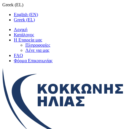
Greek
(
EL
)
English
(
EN
)
Greek
(
EL
)
Αρχική
Κατάλογος
Η Εταιρεία μας
Πληροφορίες
Λένε για μας
FAQ
Φόρμα Επικοινωνίας