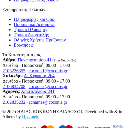
Εξυπηρέτηση Πελατών
Πληροφορίες και Όροι
Προσωπικά Δεδομένα
Τρόποι Πληρωμής
Τρόποι Αποστολής
Οδηγίες Χρήσης Προϊόντων
Ερωτήσεις
Τα Καταστήματα μας
Αθήνα
:
Πανεπιστημίου 41
(Στοά Νικολούδη)
Δευτέρα - Παρασκευή: 09.00 - 17.00
2103226355
|
coconis1@coconis.gr
Χαλάνδρι
:
Λ. Κηφισίας 264
Δευτέρα - Παρασκευή: 09.00 - 17.00
2106834708
|
coconis2@coconis.gr
Αχαρνές
:
Αριστοτέλους 241
Δευτέρα - Παρασκευή: 09.00 - 17.00
2102835232
|
acharnes@coconis.gr
© 2025 ΗΛΙΑΣ ΚΟΚΚΩΝΗΣ ΔΙΑΔΟΧΟΙ. Developed with
&
in
Athens by
Hostmein