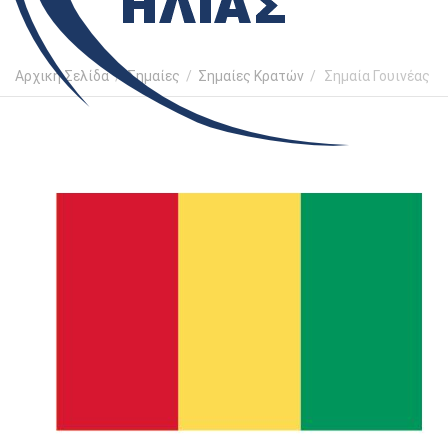
Αρχική Σελίδα
/
Σημαίες
/
Σημαίες Κρατών
/
Σημαία Γουινέας