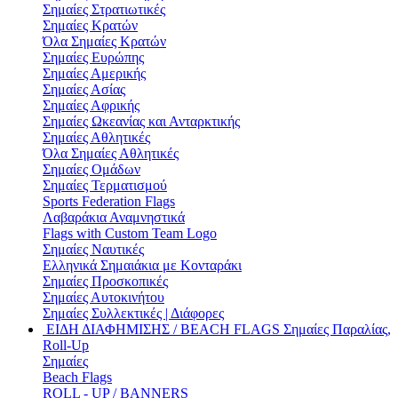
Σημαίες Στρατιωτικές
Σημαίες Κρατών
Όλα Σημαίες Κρατών
Σημαίες Ευρώπης
Σημαίες Αμερικής
Σημαίες Ασίας
Σημαίες Αφρικής
Σημαίες Ωκεανίας και Ανταρκτικής
Σημαίες Αθλητικές
Όλα Σημαίες Αθλητικές
Σημαίες Ομάδων
Σημαίες Τερματισμού
Sports Federation Flags
Λαβαράκια Αναμνηστικά
Flags with Custom Team Logo
Σημαίες Ναυτικές
Ελληνικά Σημαιάκια με Κονταράκι
Σημαίες Προσκοπικές
Σημαίες Αυτοκινήτου
Σημαίες Συλλεκτικές | Διάφορες
ΕΙΔΗ ΔΙΑΦΗΜΙΣΗΣ / BEACH FLAGS
Σημαίες Παραλίας,
Roll-Up
Σημαίες
Beach Flags
ROLL - UP / BANNERS