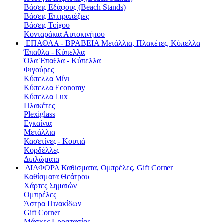
Βάσεις Εδάφους (Beach Stands)
Βάσεις Επιτραπέζιες
Βάσεις Τοίχου
Κονταράκια Αυτοκινήτου
ΕΠΑΘΛΑ - ΒΡΑΒΕΙΑ
Μετάλλια, Πλακέτες, Κύπελλα
Έπαθλα - Κύπελλα
Όλα Έπαθλα - Κύπελλα
Φιγούρες
Κύπελλα Μίνι
Κύπελλα Economy
Κύπελλα Lux
Πλακέτες
Plexiglass
Εγκαίνια
Μετάλλια
Κασετίνες - Κουτιά
Κορδέλλες
Διπλώματα
ΔΙΑΦΟΡΑ
Καθίσματα, Ομπρέλες, Gift Corner
Καθίσματα Θεάτρου
Χάρτες Σημαιών
Ομπρέλες
Άστρα Πινακίδων
Gift Corner
Μάσκες Προστασίας