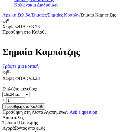
Κολωνάκια Διαδρόμων
Αρχική Σελίδα
/
Σημαίες
/
Σημαίες Κρατών
/
Σημαία Καμπότζης
01
€
4
Χωρίς ΦΠΑ :
€
3.23
Προσθήκη στο Καλάθι
Σημαία Καμπότζης
Γράψτε μια κριτική
01
€
4
Χωρίς ΦΠΑ :
€
3.23
Επιλέξτε μέγεθος:
+
−
Προσθήκη στο Καλάθι
Προσθήκη στη Λίστα Αγαπημένων
Ask a question
Αποστολές
Τρόποι Πληρωμής
Αγοράζοντας απο εμάς