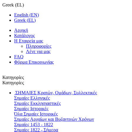
Greek
(
EL
)
English
(
EN
)
Greek
(
EL
)
Αρχική
Κατάλογος
Η Εταιρεία μας
Πληροφορίες
Λένε για μας
FAQ
Φόρμα Επικοινωνίας
Κατηγορίες
Κατηγορίες
ΣΗΜΑΙΕΣ
Κρατών, Ομάδων, Συλλεκτικές
Σημαίες Ελληνικές
Σημαίες Εκκλησιαστικές
Σημαίες Ιστορικές
Όλα Σημαίες Ιστορικές
Σημαίες Αρχαίων και Βυζαντινών Χρόνων
Σημαίες 1453 - 1822
Σημαίες 1822 - Σήμερα