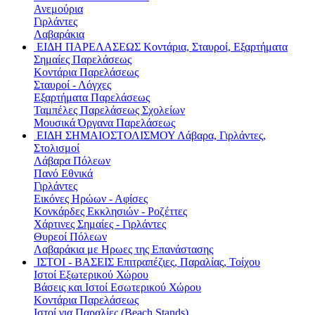
Ανεμούρια
Γιρλάντες
Λαβαράκια
ΕΙΔΗ ΠΑΡΕΛΑΣΕΩΣ
Κοντάρια, Σταυροί, Εξαρτήματα
Σημαίες Παρελάσεως
Κοντάρια Παρελάσεως
Σταυροί - Λόγχες
Εξαρτήματα Παρελάσεως
Ταμπέλες Παρελάσεως Σχολείων
Μουσικά Όργανα Παρελάσεως
ΕΙΔΗ ΣΗΜΑΙΟΣΤΟΛΙΣΜΟΥ
Λάβαρα, Γιρλάντες,
Στολισμοί
Λάβαρα Πόλεων
Πανό Εθνικά
Γιρλάντες
Εικόνες Ηρώων - Αφίσες
Κονκάρδες Εκκλησιών - Ροζέττες
Χάρτινες Σημαίες - Γιρλάντες
Θυρεοί Πόλεων
Λαβαράκια με Ηρωες της Επανάστασης
ΙΣΤΟΙ - ΒΑΣΕΙΣ
Επιτραπέζιες, Παραλίας, Τοίχου
Ιστοί Εξωτερικού Χώρου
Βάσεις και Ιστοί Εσωτερικού Χώρου
Κοντάρια Παρελάσεως
Ιστοί για Παραλίες (Beach Stands)