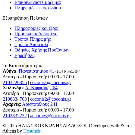
Επικοινωνήστε μαζί μας
Πληρωμές εκτός e-shop
Εξυπηρέτηση Πελατών
Πληροφορίες και Όροι
Προσωπικά Δεδομένα
Τρόποι Πληρωμής
Τρόποι Αποστολής
Οδηγίες Χρήσης Προϊόντων
Ερωτήσεις
Τα Καταστήματα μας
Αθήνα
:
Πανεπιστημίου 41
(Στοά Νικολούδη)
Δευτέρα - Παρασκευή: 09.00 - 17.00
2103226355
|
coconis1@coconis.gr
Χαλάνδρι
:
Λ. Κηφισίας 264
Δευτέρα - Παρασκευή: 09.00 - 17.00
2106834708
|
coconis2@coconis.gr
Αχαρνές
:
Αριστοτέλους 241
Δευτέρα - Παρασκευή: 09.00 - 17.00
2102835232
|
acharnes@coconis.gr
© 2025 ΗΛΙΑΣ ΚΟΚΚΩΝΗΣ ΔΙΑΔΟΧΟΙ. Developed with
&
in
Athens by
Hostmein