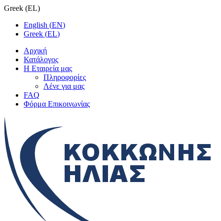
Greek
(
EL
)
English
(
EN
)
Greek
(
EL
)
Αρχική
Κατάλογος
Η Εταιρεία μας
Πληροφορίες
Λένε για μας
FAQ
Φόρμα Επικοινωνίας