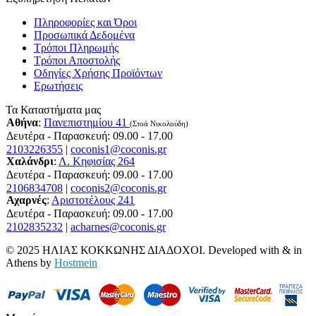
Πληροφορίες και Όροι
Προσωπικά Δεδομένα
Τρόποι Πληρωμής
Τρόποι Αποστολής
Οδηγίες Χρήσης Προϊόντων
Ερωτήσεις
Τα Καταστήματα μας
Αθήνα
:
Πανεπιστημίου 41
(Στοά Νικολούδη)
Δευτέρα - Παρασκευή: 09.00 - 17.00
2103226355
|
coconis1@coconis.gr
Χαλάνδρι
:
Λ. Κηφισίας 264
Δευτέρα - Παρασκευή: 09.00 - 17.00
2106834708
|
coconis2@coconis.gr
Αχαρνές
:
Αριστοτέλους 241
Δευτέρα - Παρασκευή: 09.00 - 17.00
2102835232
|
acharnes@coconis.gr
© 2025 ΗΛΙΑΣ ΚΟΚΚΩΝΗΣ ΔΙΑΔΟΧΟΙ. Developed with
&
in
Athens by
Hostmein