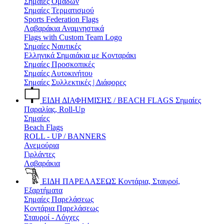
Σημαίες Ομάδων
Σημαίες Τερματισμού
Sports Federation Flags
Λαβαράκια Αναμνηστικά
Flags with Custom Team Logo
Σημαίες Ναυτικές
Ελληνικά Σημαιάκια με Κονταράκι
Σημαίες Προσκοπικές
Σημαίες Αυτοκινήτου
Σημαίες Συλλεκτικές | Διάφορες
ΕΙΔΗ ΔΙΑΦΗΜΙΣΗΣ / BEACH FLAGS
Σημαίες
Παραλίας, Roll-Up
Σημαίες
Beach Flags
ROLL - UP / BANNERS
Ανεμούρια
Γιρλάντες
Λαβαράκια
ΕΙΔΗ ΠΑΡΕΛΑΣΕΩΣ
Κοντάρια, Σταυροί,
Εξαρτήματα
Σημαίες Παρελάσεως
Κοντάρια Παρελάσεως
Σταυροί - Λόγχες