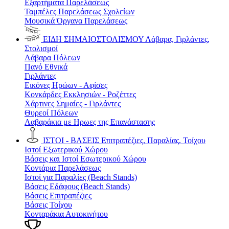
Εξαρτήματα Παρελάσεως
Ταμπέλες Παρελάσεως Σχολείων
Μουσικά Όργανα Παρελάσεως
ΕΙΔΗ ΣΗΜΑΙΟΣΤΟΛΙΣΜΟΥ
Λάβαρα, Γιρλάντες,
Στολισμοί
Λάβαρα Πόλεων
Πανό Εθνικά
Γιρλάντες
Εικόνες Ηρώων - Αφίσες
Κονκάρδες Εκκλησιών - Ροζέττες
Χάρτινες Σημαίες - Γιρλάντες
Θυρεοί Πόλεων
Λαβαράκια με Ηρωες της Επανάστασης
ΙΣΤΟΙ - ΒΑΣΕΙΣ
Επιτραπέζιες, Παραλίας, Τοίχου
Ιστοί Εξωτερικού Χώρου
Βάσεις και Ιστοί Εσωτερικού Χώρου
Κοντάρια Παρελάσεως
Ιστοί για Παραλίες (Beach Stands)
Βάσεις Εδάφους (Beach Stands)
Βάσεις Επιτραπέζιες
Βάσεις Τοίχου
Κονταράκια Αυτοκινήτου