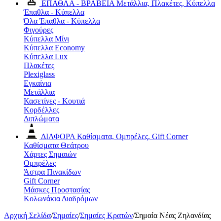
ΕΠΑΘΛΑ - ΒΡΑΒΕΙΑ
Μετάλλια, Πλακέτες, Κύπελλα
Έπαθλα - Κύπελλα
Όλα Έπαθλα - Κύπελλα
Φιγούρες
Κύπελλα Μίνι
Κύπελλα Economy
Κύπελλα Lux
Πλακέτες
Plexiglass
Εγκαίνια
Μετάλλια
Κασετίνες - Κουτιά
Κορδέλλες
Διπλώματα
ΔΙΑΦΟΡΑ
Καθίσματα, Ομπρέλες, Gift Corner
Καθίσματα Θεάτρου
Χάρτες Σημαιών
Ομπρέλες
Άστρα Πινακίδων
Gift Corner
Μάσκες Προστασίας
Κολωνάκια Διαδρόμων
Αρχική Σελίδα
/
Σημαίες
/
Σημαίες Κρατών
/
Σημαία Νέας Ζηλανδίας