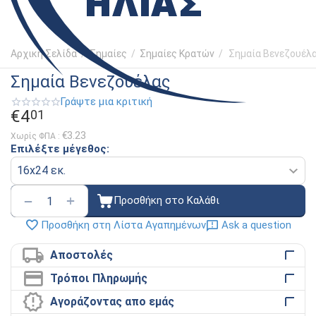
Αρχική Σελίδα
/
Σημαίες
/
Σημαίες Κρατών
/
Σημαία Βενεζουέλ
Σημαία Βενεζουέλας
Γράψτε μια κριτική
€
4
01
€
3.23
Χωρίς ΦΠΑ :
Επιλέξτε μέγεθος:
+
−
Προσθήκη στο Καλάθι
Ask a question
Προσθήκη στη Λίστα Αγαπημένων
Αποστολές
Τρόποι Πληρωμής
Αγοράζοντας απο εμάς