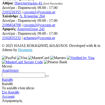
Αθήνα
:
Πανεπιστημίου 41
(Στοά Νικολούδη)
Δευτέρα - Παρασκευή: 09.00 - 17.00
2103226355
|
coconis1@coconis.gr
Χαλάνδρι
:
Λ. Κηφισίας 264
Δευτέρα - Παρασκευή: 09.00 - 17.00
2106834708
|
coconis2@coconis.gr
Αχαρνές
:
Αριστοτέλους 241
Δευτέρα - Παρασκευή: 09.00 - 17.00
2102835232
|
acharnes@coconis.gr
© 2025 ΗΛΙΑΣ ΚΟΚΚΩΝΗΣ ΔΙΑΔΟΧΟΙ. Developed with
&
in
Athens by
Hostmein
Μενού
Αναζήτηση
Καλάθι
Καλάθι
Το καλάθι είναι άδειο
Στο Καλάθι
Account
Λογαριασμός