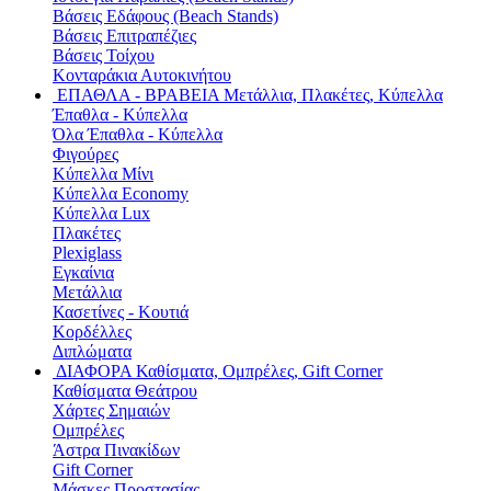
Βάσεις Εδάφους (Beach Stands)
Βάσεις Επιτραπέζιες
Βάσεις Τοίχου
Κονταράκια Αυτοκινήτου
ΕΠΑΘΛΑ - ΒΡΑΒΕΙΑ
Μετάλλια, Πλακέτες, Κύπελλα
Έπαθλα - Κύπελλα
Όλα Έπαθλα - Κύπελλα
Φιγούρες
Κύπελλα Μίνι
Κύπελλα Economy
Κύπελλα Lux
Πλακέτες
Plexiglass
Εγκαίνια
Μετάλλια
Κασετίνες - Κουτιά
Κορδέλλες
Διπλώματα
ΔΙΑΦΟΡΑ
Καθίσματα, Ομπρέλες, Gift Corner
Καθίσματα Θεάτρου
Χάρτες Σημαιών
Ομπρέλες
Άστρα Πινακίδων
Gift Corner
Μάσκες Προστασίας