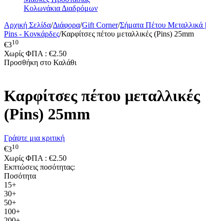
Κολωνάκια Διαδρόμων
Αρχική Σελίδα
/
Διάφορα
/
Gift Corner
/
Σήματα Πέτου Μεταλλικά |
Pins - Κονκάρδες
/
Καρφίτσες πέτου μεταλλικές (Pins) 25mm
10
€
3
Χωρίς ΦΠΑ :
€
2.50
Προσθήκη στο Καλάθι
Καρφίτσες πέτου μεταλλικές
(Pins) 25mm
Γράψτε μια κριτική
10
€
3
Χωρίς ΦΠΑ :
€
2.50
Εκπτώσεις ποσότητας:
Ποσότητα
15+
30+
50+
100+
200+