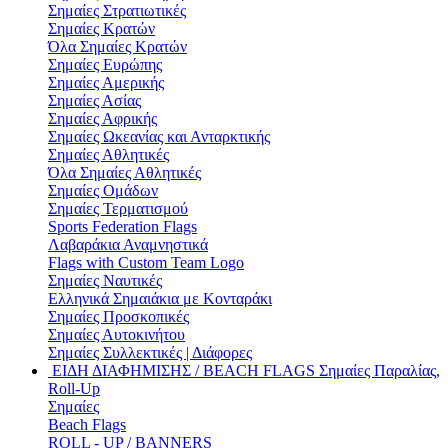
Σημαίες Στρατιωτικές
Σημαίες Κρατών
Όλα Σημαίες Κρατών
Σημαίες Ευρώπης
Σημαίες Αμερικής
Σημαίες Ασίας
Σημαίες Αφρικής
Σημαίες Ωκεανίας και Ανταρκτικής
Σημαίες Αθλητικές
Όλα Σημαίες Αθλητικές
Σημαίες Ομάδων
Σημαίες Τερματισμού
Sports Federation Flags
Λαβαράκια Αναμνηστικά
Flags with Custom Team Logo
Σημαίες Ναυτικές
Ελληνικά Σημαιάκια με Κονταράκι
Σημαίες Προσκοπικές
Σημαίες Αυτοκινήτου
Σημαίες Συλλεκτικές | Διάφορες
ΕΙΔΗ ΔΙΑΦΗΜΙΣΗΣ / BEACH FLAGS
Σημαίες Παραλίας,
Roll-Up
Σημαίες
Beach Flags
ROLL - UP / BANNERS