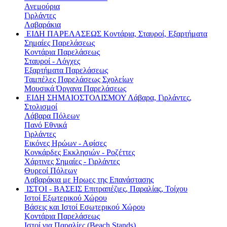
Ανεμούρια
Γιρλάντες
Λαβαράκια
ΕΙΔΗ ΠΑΡΕΛΑΣΕΩΣ
Κοντάρια, Σταυροί, Εξαρτήματα
Σημαίες Παρελάσεως
Κοντάρια Παρελάσεως
Σταυροί - Λόγχες
Εξαρτήματα Παρελάσεως
Ταμπέλες Παρελάσεως Σχολείων
Μουσικά Όργανα Παρελάσεως
ΕΙΔΗ ΣΗΜΑΙΟΣΤΟΛΙΣΜΟΥ
Λάβαρα, Γιρλάντες,
Στολισμοί
Λάβαρα Πόλεων
Πανό Εθνικά
Γιρλάντες
Εικόνες Ηρώων - Αφίσες
Κονκάρδες Εκκλησιών - Ροζέττες
Χάρτινες Σημαίες - Γιρλάντες
Θυρεοί Πόλεων
Λαβαράκια με Ηρωες της Επανάστασης
ΙΣΤΟΙ - ΒΑΣΕΙΣ
Επιτραπέζιες, Παραλίας, Τοίχου
Ιστοί Εξωτερικού Χώρου
Βάσεις και Ιστοί Εσωτερικού Χώρου
Κοντάρια Παρελάσεως
Ιστοί για Παραλίες (Beach Stands)