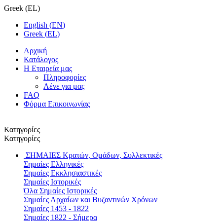
Greek
(
EL
)
English
(
EN
)
Greek
(
EL
)
Αρχική
Κατάλογος
Η Εταιρεία μας
Πληροφορίες
Λένε για μας
FAQ
Φόρμα Επικοινωνίας
Κατηγορίες
Κατηγορίες
ΣΗΜΑΙΕΣ
Κρατών, Ομάδων, Συλλεκτικές
Σημαίες Ελληνικές
Σημαίες Εκκλησιαστικές
Σημαίες Ιστορικές
Όλα Σημαίες Ιστορικές
Σημαίες Αρχαίων και Βυζαντινών Χρόνων
Σημαίες 1453 - 1822
Σημαίες 1822 - Σήμερα