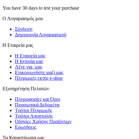
You have 30 days to test your purchase
Ο Λογαριασμός μου
Σύνδεση
Δημιουργία Λογαριασμού
Η Εταιρεία μας
Η Εταιρεία μας
Η Ιστορία μας
Λένε για ΄μας
Επικοινωνήστε μαζί μας
Πληρωμές εκτός e-shop
Εξυπηρέτηση Πελατών
Πληροφορίες και Όροι
Προσωπικά Δεδομένα
Τρόποι Πληρωμής
Τρόποι Αποστολής
Οδηγίες Χρήσης Προϊόντων
Ερωτήσεις
Τα Καταστήματα μας