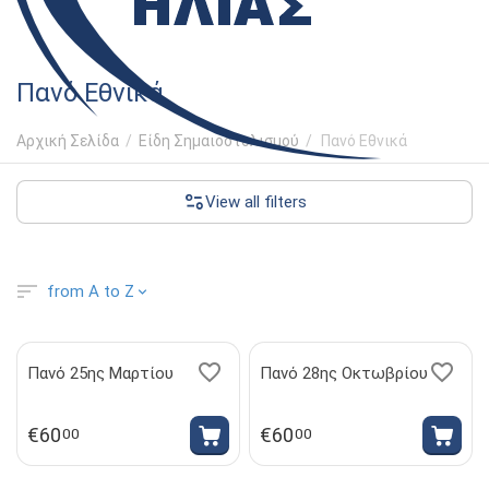
Πανό Εθνικά
Αρχική Σελίδα
/
Είδη Σημαιοστολισμού
/
Πανό Εθνικά
View all filters
from A to Z
Πανό 25ης Μαρτίου
Πανό 28ης Οκτωβρίου
€
60
€
60
00
00