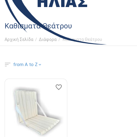
Καθίσματα Θεάτρου
Αρχική Σελίδα
/
Διάφορα
/
Καθίσματα Θεάτρου
from A to Z