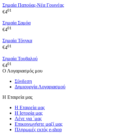
Σημαία Παπούας-Νέα Γουινέας
01
€
4
Σημαία Σαμόα
01
€
4
Σημαία Τόνγκα
01
€
4
Σημαία Τουβαλού
01
€
4
Ο Λογαριασμός μου
Σύνδεση
Δημιουργία Λογαριασμού
Η Εταιρεία μας
Η Εταιρεία μας
Η Ιστορία μας
Λένε για ΄μας
Επικοινωνήστε μαζί μας
Πληρωμές εκτός e-shop