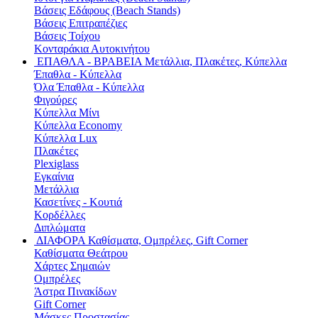
Βάσεις Εδάφους (Beach Stands)
Βάσεις Επιτραπέζιες
Βάσεις Τοίχου
Κονταράκια Αυτοκινήτου
ΕΠΑΘΛΑ - ΒΡΑΒΕΙΑ
Μετάλλια, Πλακέτες, Κύπελλα
Έπαθλα - Κύπελλα
Όλα Έπαθλα - Κύπελλα
Φιγούρες
Κύπελλα Μίνι
Κύπελλα Economy
Κύπελλα Lux
Πλακέτες
Plexiglass
Εγκαίνια
Μετάλλια
Κασετίνες - Κουτιά
Κορδέλλες
Διπλώματα
ΔΙΑΦΟΡΑ
Καθίσματα, Ομπρέλες, Gift Corner
Καθίσματα Θεάτρου
Χάρτες Σημαιών
Ομπρέλες
Άστρα Πινακίδων
Gift Corner
Μάσκες Προστασίας