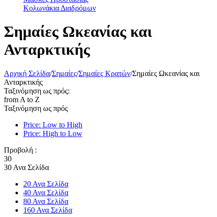
Κολωνάκια Διαδρόμων
Σημαίες Ωκεανίας και
Ανταρκτικής
Αρχική Σελίδα
/
Σημαίες
/
Σημαίες Κρατών
/
Σημαίες Ωκεανίας και
Ανταρκτικής
Ταξινόμηση ως πρός:
from A to Z
Ταξινόμηση ως πρός
Price: Low to High
Price: High to Low
Προβολή :
30
30 Ανα Σελίδα
20 Ανα Σελίδα
40 Ανα Σελίδα
80 Ανα Σελίδα
160 Ανα Σελίδα