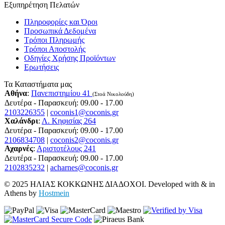
Εξυπηρέτηση Πελατών
Πληροφορίες και Όροι
Προσωπικά Δεδομένα
Τρόποι Πληρωμής
Τρόποι Αποστολής
Οδηγίες Χρήσης Προϊόντων
Ερωτήσεις
Τα Καταστήματα μας
Αθήνα
:
Πανεπιστημίου 41
(Στοά Νικολούδη)
Δευτέρα - Παρασκευή: 09.00 - 17.00
2103226355
|
coconis1@coconis.gr
Χαλάνδρι
:
Λ. Κηφισίας 264
Δευτέρα - Παρασκευή: 09.00 - 17.00
2106834708
|
coconis2@coconis.gr
Αχαρνές
:
Αριστοτέλους 241
Δευτέρα - Παρασκευή: 09.00 - 17.00
2102835232
|
acharnes@coconis.gr
© 2025 ΗΛΙΑΣ ΚΟΚΚΩΝΗΣ ΔΙΑΔΟΧΟΙ. Developed with
&
in
Athens by
Hostmein