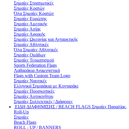
Σημαίες Στρατιωτικές
Σημαίες Κρατών
Όλα Σημαίες Κρατών
Σημαίες Ευρώπης
Σημαίες Αμερικής
Σημαίες Ασίας
Σημαίες Αφρικής
Σημαίες Ωκεανίας και Ανταρκτικής
Σημαίες Αθλητικές
Όλα Σημαίες Αθλητικές
Σημαίες Ομάδων
Σημαίες Τερματισμού
Sports Federation Flags
Λαβαράκια Αναμνηστικά
Flags with Custom Team Logo
Σημαίες Ναυτικές
Ελληνικά Σημαιάκια με Κονταράκι
Σημαίες Προσκοπικές
Σημαίες Αυτοκινήτου
Σημαίες Συλλεκτικές | Διάφορες
ΕΙΔΗ ΔΙΑΦΗΜΙΣΗΣ / BEACH FLAGS
Σημαίες Παραλίας,
Roll-Up
Σημαίες
Beach Flags
ROLL - UP / BANNERS