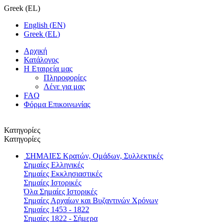
Greek
(
EL
)
English
(
EN
)
Greek
(
EL
)
Αρχική
Κατάλογος
Η Εταιρεία μας
Πληροφορίες
Λένε για μας
FAQ
Φόρμα Επικοινωνίας
Κατηγορίες
Κατηγορίες
ΣΗΜΑΙΕΣ
Κρατών, Ομάδων, Συλλεκτικές
Σημαίες Ελληνικές
Σημαίες Εκκλησιαστικές
Σημαίες Ιστορικές
Όλα Σημαίες Ιστορικές
Σημαίες Αρχαίων και Βυζαντινών Χρόνων
Σημαίες 1453 - 1822
Σημαίες 1822 - Σήμερα