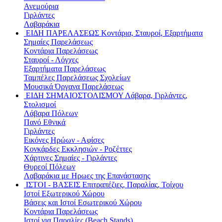
Ανεμούρια
Γιρλάντες
Λαβαράκια
ΕΙΔΗ ΠΑΡΕΛΑΣΕΩΣ
Κοντάρια, Σταυροί, Εξαρτήματα
Σημαίες Παρελάσεως
Κοντάρια Παρελάσεως
Σταυροί - Λόγχες
Εξαρτήματα Παρελάσεως
Ταμπέλες Παρελάσεως Σχολείων
Μουσικά Όργανα Παρελάσεως
ΕΙΔΗ ΣΗΜΑΙΟΣΤΟΛΙΣΜΟΥ
Λάβαρα, Γιρλάντες,
Στολισμοί
Λάβαρα Πόλεων
Πανό Εθνικά
Γιρλάντες
Εικόνες Ηρώων - Αφίσες
Κονκάρδες Εκκλησιών - Ροζέττες
Χάρτινες Σημαίες - Γιρλάντες
Θυρεοί Πόλεων
Λαβαράκια με Ηρωες της Επανάστασης
ΙΣΤΟΙ - ΒΑΣΕΙΣ
Επιτραπέζιες, Παραλίας, Τοίχου
Ιστοί Εξωτερικού Χώρου
Βάσεις και Ιστοί Εσωτερικού Χώρου
Κοντάρια Παρελάσεως
Ιστοί για Παραλίες (Beach Stands)