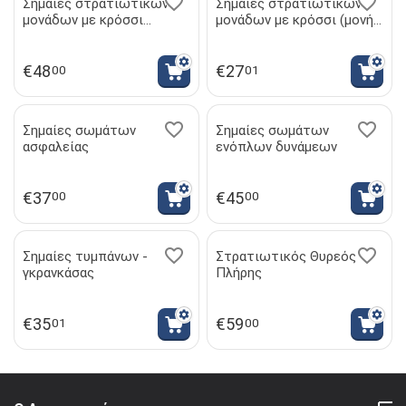
Σημαίες στρατιωτικών
Σημαίες στρατιωτικών
μονάδων με κρόσσι
μονάδων με κρόσσι (μονής
(διπλής όψεως)
όψεως)
€
48
€
27
00
01
Σημαίες σωμάτων
Σημαίες σωμάτων
ασφαλείας
ενόπλων δυνάμεων
€
37
€
45
00
00
Σημαίες τυμπάνων -
Στρατιωτικός Θυρεός -
γκρανκάσας
Πλήρης
€
35
€
59
01
00