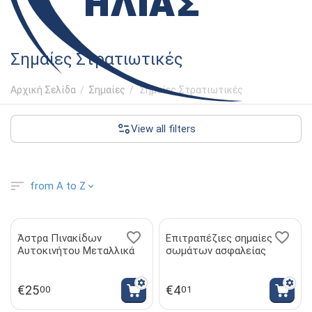
Σημαίες Στρατιωτικές
Αρχική Σελίδα
/
Σημαίες
/
Σημαίες Στρατιωτικές
View all filters
from A to Z
Άστρα Πινακίδων
Επιτραπέζιες σημαίες
Αυτοκινήτου Μεταλλικά
σωμάτων ασφαλείας
€
25
€
4
00
01