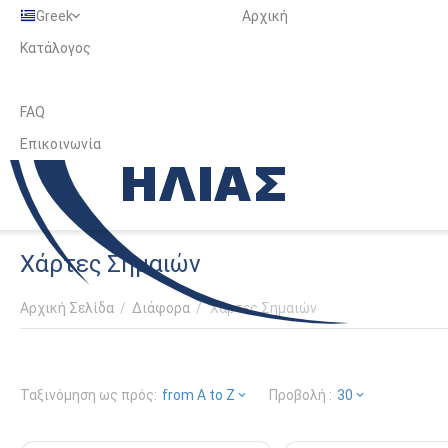
Greek
Αρχική
Κατάλογος
FAQ
Επικοινωνία
Χάρτες Σημαιών
Αρχική Σελίδα
/
Διάφορα
/
Χάρτες Σημαιών
Ταξινόμηση ως πρός:
from A to Z
Προβολή :
30