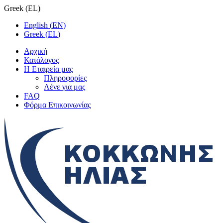
Greek
(
EL
)
English
(
EN
)
Greek
(
EL
)
Αρχική
Κατάλογος
Η Εταιρεία μας
Πληροφορίες
Λένε για μας
FAQ
Φόρμα Επικοινωνίας