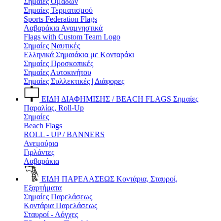
Σημαίες Ομάδων
Σημαίες Τερματισμού
Sports Federation Flags
Λαβαράκια Αναμνηστικά
Flags with Custom Team Logo
Σημαίες Ναυτικές
Ελληνικά Σημαιάκια με Κονταράκι
Σημαίες Προσκοπικές
Σημαίες Αυτοκινήτου
Σημαίες Συλλεκτικές | Διάφορες
ΕΙΔΗ ΔΙΑΦΗΜΙΣΗΣ / BEACH FLAGS
Σημαίες
Παραλίας, Roll-Up
Σημαίες
Beach Flags
ROLL - UP / BANNERS
Ανεμούρια
Γιρλάντες
Λαβαράκια
ΕΙΔΗ ΠΑΡΕΛΑΣΕΩΣ
Κοντάρια, Σταυροί,
Εξαρτήματα
Σημαίες Παρελάσεως
Κοντάρια Παρελάσεως
Σταυροί - Λόγχες