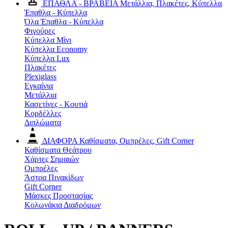
ΕΠΑΘΛΑ - ΒΡΑΒΕΙΑ
Μετάλλια, Πλακέτες, Κύπελλα
Έπαθλα - Κύπελλα
Όλα Έπαθλα - Κύπελλα
Φιγούρες
Κύπελλα Μίνι
Κύπελλα Economy
Κύπελλα Lux
Πλακέτες
Plexiglass
Εγκαίνια
Μετάλλια
Κασετίνες - Κουτιά
Κορδέλλες
Διπλώματα
ΔΙΑΦΟΡΑ
Καθίσματα, Ομπρέλες, Gift Corner
Καθίσματα Θεάτρου
Χάρτες Σημαιών
Ομπρέλες
Άστρα Πινακίδων
Gift Corner
Μάσκες Προστασίας
Κολωνάκια Διαδρόμων