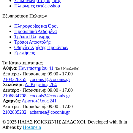
Επικοινωνήστε μαζί μας
Πληρωμές εκτός e-shop
Εξυπηρέτηση Πελατών
Πληροφορίες και Όροι
Προσωπικά Δεδομένα
Τρόποι Πληρωμής
Τρόποι Αποστολής
Οδηγίες Χρήσης Προϊόντων
Ερωτήσεις
Τα Καταστήματα μας
Αθήνα
:
Πανεπιστημίου 41
(Στοά Νικολούδη)
Δευτέρα - Παρασκευή: 09.00 - 17.00
2103226355
|
coconis1@coconis.gr
Χαλάνδρι
:
Λ. Κηφισίας 264
Δευτέρα - Παρασκευή: 09.00 - 17.00
2106834708
|
coconis2@coconis.gr
Αχαρνές
:
Αριστοτέλους 241
Δευτέρα - Παρασκευή: 09.00 - 17.00
2102835232
|
acharnes@coconis.gr
© 2025 ΗΛΙΑΣ ΚΟΚΚΩΝΗΣ ΔΙΑΔΟΧΟΙ. Developed with
&
in
Athens by
Hostmein