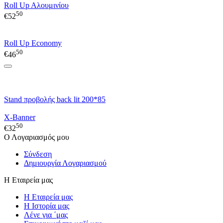
Roll Up Aλουμινίου
50
€
52
Roll Up Economy
50
€
46
Stand προβολής back lit 200*85
X-Banner
50
€
32
Ο Λογαριασμός μου
Σύνδεση
Δημιουργία Λογαριασμού
Η Εταιρεία μας
Η Εταιρεία μας
Η Ιστορία μας
Λένε για ΄μας