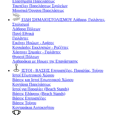
Εξαρτήματα Παρελάσεως
Ταμπέλες Παρελάσεως Σχολείων
Μουσικά Όργανα Παρελάσεως
ΕΙΔΗ ΣΗΜΑΙΟΣΤΟΛΙΣΜΟΥ
Λάβαρα, Γιρλάντες,
Στολισμοί
Λάβαρα Πόλεων
Πανό Εθνικά
Γιρλάντες
Εικόνες Ηρώων - Αφίσες
Κονκάρδες Εκκλησιών - Ροζέττες
Χάρτινες Σημαίες - Γιρλάντες
Θυρεοί Πόλεων
Λαβαράκια με Ηρωες της Επανάστασης
ΙΣΤΟΙ - ΒΑΣΕΙΣ
Επιτραπέζιες, Παραλίας, Τοίχου
Ιστοί Εξωτερικού Χώρου
Βάσεις και Ιστοί Εσωτερικού Χώρου
Κοντάρια Παρελάσεως
Ιστοί για Παραλίες (Beach Stands)
Βάσεις Εδάφους (Beach Stands)
Βάσεις Επιτραπέζιες
Βάσεις Τοίχου
Κονταράκια Αυτοκινήτου