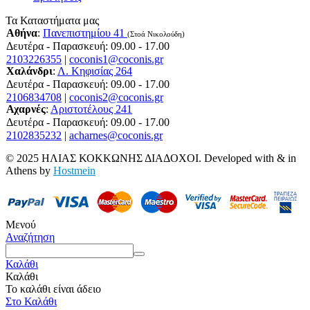
Τα Καταστήματα μας
Αθήνα
:
Πανεπιστημίου 41
(Στοά Νικολούδη)
Δευτέρα - Παρασκευή: 09.00 - 17.00
2103226355
|
coconis1@coconis.gr
Χαλάνδρι
:
Λ. Κηφισίας 264
Δευτέρα - Παρασκευή: 09.00 - 17.00
2106834708
|
coconis2@coconis.gr
Αχαρνές
:
Αριστοτέλους 241
Δευτέρα - Παρασκευή: 09.00 - 17.00
2102835232
|
acharnes@coconis.gr
© 2025 ΗΛΙΑΣ ΚΟΚΚΩΝΗΣ ΔΙΑΔΟΧΟΙ. Developed with
&
in
Athens by
Hostmein
Μενού
Αναζήτηση
Καλάθι
Καλάθι
Το καλάθι είναι άδειο
Στο Καλάθι