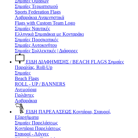
Σημαίες Ομάδων
Σημαίες Τερματισμού
Sports Federation Flags
Λαβαράκια Αναμνηστικά
Flags with Custom Team Logo
Σημαίες Ναυτικές
Ελληνικά Σημαιάκια με Κονταράκι
Σημαίες Προσκοπικές
Σημαίες Αυτοκινήτου
Σημαίες Συλλεκτικές | Διάφορες
ΕΙΔΗ ΔΙΑΦΗΜΙΣΗΣ / BEACH FLAGS
Σημαίες
Παραλίας, Roll-Up
Σημαίες
Beach Flags
ROLL - UP / BANNERS
Ανεμούρια
Γιρλάντες
Λαβαράκια
ΕΙΔΗ ΠΑΡΕΛΑΣΕΩΣ
Κοντάρια, Σταυροί,
Εξαρτήματα
Σημαίες Παρελάσεως
Κοντάρια Παρελάσεως
Σταυροί - Λόγχες