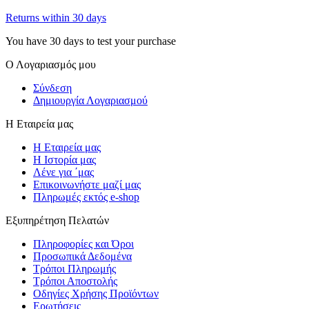
Returns within 30 days
You have 30 days to test your purchase
Ο Λογαριασμός μου
Σύνδεση
Δημιουργία Λογαριασμού
Η Εταιρεία μας
Η Εταιρεία μας
Η Ιστορία μας
Λένε για ΄μας
Επικοινωνήστε μαζί μας
Πληρωμές εκτός e-shop
Εξυπηρέτηση Πελατών
Πληροφορίες και Όροι
Προσωπικά Δεδομένα
Τρόποι Πληρωμής
Τρόποι Αποστολής
Οδηγίες Χρήσης Προϊόντων
Ερωτήσεις