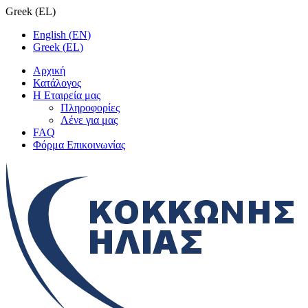
Greek
(
EL
)
English
(
EN
)
Greek
(
EL
)
Αρχική
Κατάλογος
Η Εταιρεία μας
Πληροφορίες
Λένε για μας
FAQ
Φόρμα Επικοινωνίας