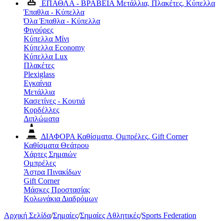
ΕΠΑΘΛΑ - ΒΡΑΒΕΙΑ
Μετάλλια, Πλακέτες, Κύπελλα
Έπαθλα - Κύπελλα
Όλα Έπαθλα - Κύπελλα
Φιγούρες
Κύπελλα Μίνι
Κύπελλα Economy
Κύπελλα Lux
Πλακέτες
Plexiglass
Εγκαίνια
Μετάλλια
Κασετίνες - Κουτιά
Κορδέλλες
Διπλώματα
ΔΙΑΦΟΡΑ
Καθίσματα, Ομπρέλες, Gift Corner
Καθίσματα Θεάτρου
Χάρτες Σημαιών
Ομπρέλες
Άστρα Πινακίδων
Gift Corner
Μάσκες Προστασίας
Κολωνάκια Διαδρόμων
Αρχική Σελίδα
/
Σημαίες
/
Σημαίες Αθλητικές
/
Sports Federation