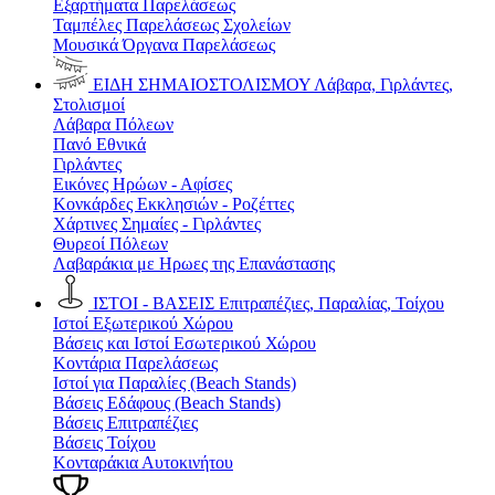
Εξαρτήματα Παρελάσεως
Ταμπέλες Παρελάσεως Σχολείων
Μουσικά Όργανα Παρελάσεως
ΕΙΔΗ ΣΗΜΑΙΟΣΤΟΛΙΣΜΟΥ
Λάβαρα, Γιρλάντες,
Στολισμοί
Λάβαρα Πόλεων
Πανό Εθνικά
Γιρλάντες
Εικόνες Ηρώων - Αφίσες
Κονκάρδες Εκκλησιών - Ροζέττες
Χάρτινες Σημαίες - Γιρλάντες
Θυρεοί Πόλεων
Λαβαράκια με Ηρωες της Επανάστασης
ΙΣΤΟΙ - ΒΑΣΕΙΣ
Επιτραπέζιες, Παραλίας, Τοίχου
Ιστοί Εξωτερικού Χώρου
Βάσεις και Ιστοί Εσωτερικού Χώρου
Κοντάρια Παρελάσεως
Ιστοί για Παραλίες (Beach Stands)
Βάσεις Εδάφους (Beach Stands)
Βάσεις Επιτραπέζιες
Βάσεις Τοίχου
Κονταράκια Αυτοκινήτου