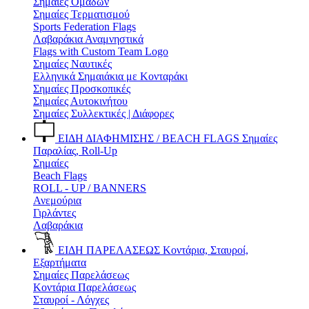
Σημαίες Ομάδων
Σημαίες Τερματισμού
Sports Federation Flags
Λαβαράκια Αναμνηστικά
Flags with Custom Team Logo
Σημαίες Ναυτικές
Ελληνικά Σημαιάκια με Κονταράκι
Σημαίες Προσκοπικές
Σημαίες Αυτοκινήτου
Σημαίες Συλλεκτικές | Διάφορες
ΕΙΔΗ ΔΙΑΦΗΜΙΣΗΣ / BEACH FLAGS
Σημαίες
Παραλίας, Roll-Up
Σημαίες
Beach Flags
ROLL - UP / BANNERS
Ανεμούρια
Γιρλάντες
Λαβαράκια
ΕΙΔΗ ΠΑΡΕΛΑΣΕΩΣ
Κοντάρια, Σταυροί,
Εξαρτήματα
Σημαίες Παρελάσεως
Κοντάρια Παρελάσεως
Σταυροί - Λόγχες