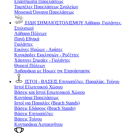
Εξαρτήματα Παρελάσεως
Ταμπέλες Παρελάσεως Σχολείων
Μουσικά Όργανα Παρελάσεως
ΕΙΔΗ ΣΗΜΑΙΟΣΤΟΛΙΣΜΟΥ
Λάβαρα, Γιρλάντες,
Στολισμοί
Λάβαρα Πόλεων
Πανό Εθνικά
Γιρλάντες
Εικόνες Ηρώων - Αφίσες
Κονκάρδες Εκκλησιών - Ροζέττες
Χάρτινες Σημαίες - Γιρλάντες
Θυρεοί Πόλεων
Λαβαράκια με Ηρωες της Επανάστασης
ΙΣΤΟΙ - ΒΑΣΕΙΣ
Επιτραπέζιες, Παραλίας, Τοίχου
Ιστοί Εξωτερικού Χώρου
Βάσεις και Ιστοί Εσωτερικού Χώρου
Κοντάρια Παρελάσεως
Ιστοί για Παραλίες (Beach Stands)
Βάσεις Εδάφους (Beach Stands)
Βάσεις Επιτραπέζιες
Βάσεις Τοίχου
Κονταράκια Αυτοκινήτου