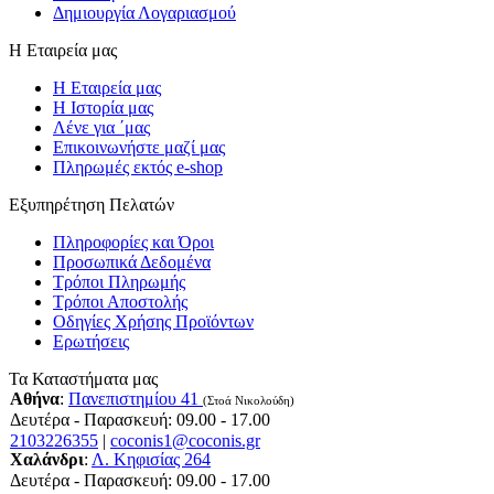
Δημιουργία Λογαριασμού
Η Εταιρεία μας
Η Εταιρεία μας
Η Ιστορία μας
Λένε για ΄μας
Επικοινωνήστε μαζί μας
Πληρωμές εκτός e-shop
Εξυπηρέτηση Πελατών
Πληροφορίες και Όροι
Προσωπικά Δεδομένα
Τρόποι Πληρωμής
Τρόποι Αποστολής
Οδηγίες Χρήσης Προϊόντων
Ερωτήσεις
Τα Καταστήματα μας
Αθήνα
:
Πανεπιστημίου 41
(Στοά Νικολούδη)
Δευτέρα - Παρασκευή: 09.00 - 17.00
2103226355
|
coconis1@coconis.gr
Χαλάνδρι
:
Λ. Κηφισίας 264
Δευτέρα - Παρασκευή: 09.00 - 17.00