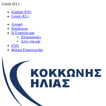
Greek
(
EL
)
English
(
EN
)
Greek
(
EL
)
Αρχική
Κατάλογος
Η Εταιρεία μας
Πληροφορίες
Λένε για μας
FAQ
Φόρμα Επικοινωνίας