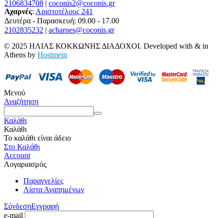
2106834708
|
coconis2@coconis.gr
Αχαρνές
:
Αριστοτέλους 241
Δευτέρα - Παρασκευή: 09.00 - 17.00
2102835232
|
acharnes@coconis.gr
© 2025 ΗΛΙΑΣ ΚΟΚΚΩΝΗΣ ΔΙΑΔΟΧΟΙ. Developed with
&
in
Athens by
Hostmein
Μενού
Αναζήτηση
Καλάθι
Καλάθι
Το καλάθι είναι άδειο
Στο Καλάθι
Account
Λογαριασμός
Παραγγελίες
Λίστα Αγαπημένων
Σύνδεση
Εγγραφή
e-mail