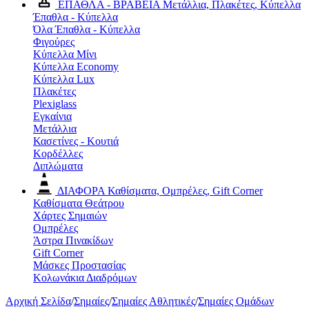
ΕΠΑΘΛΑ - ΒΡΑΒΕΙΑ
Μετάλλια, Πλακέτες, Κύπελλα
Έπαθλα - Κύπελλα
Όλα Έπαθλα - Κύπελλα
Φιγούρες
Κύπελλα Μίνι
Κύπελλα Economy
Κύπελλα Lux
Πλακέτες
Plexiglass
Εγκαίνια
Μετάλλια
Κασετίνες - Κουτιά
Κορδέλλες
Διπλώματα
ΔΙΑΦΟΡΑ
Καθίσματα, Ομπρέλες, Gift Corner
Καθίσματα Θεάτρου
Χάρτες Σημαιών
Ομπρέλες
Άστρα Πινακίδων
Gift Corner
Μάσκες Προστασίας
Κολωνάκια Διαδρόμων
Αρχική Σελίδα
/
Σημαίες
/
Σημαίες Αθλητικές
/
Σημαίες Ομάδων