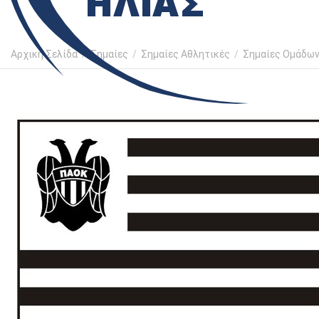
Αρχική Σελίδα
/
Σημαίες
/
Σημαίες Αθλητικές
/
Σημαίες Ομάδω