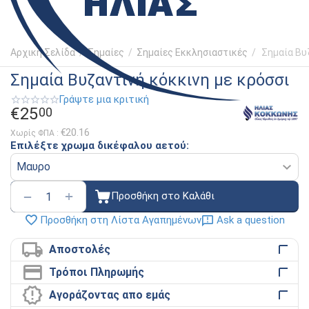
Αρχική Σελίδα
/
Σημαίες
/
Σημαίες Εκκλησιαστικές
/
Σημαία Βυ
Σημαία Βυζαντινή κόκκινη με κρόσσι
Γράψτε μια κριτική
€
25
00
€
20.16
Χωρίς ΦΠΑ :
Επιλέξτε χρωμα δικέφαλου αετού:
+
−
Προσθήκη στο Καλάθι
Ask a question
Προσθήκη στη Λίστα Αγαπημένων
Αποστολές
Τρόποι Πληρωμής
Αγοράζοντας απο εμάς