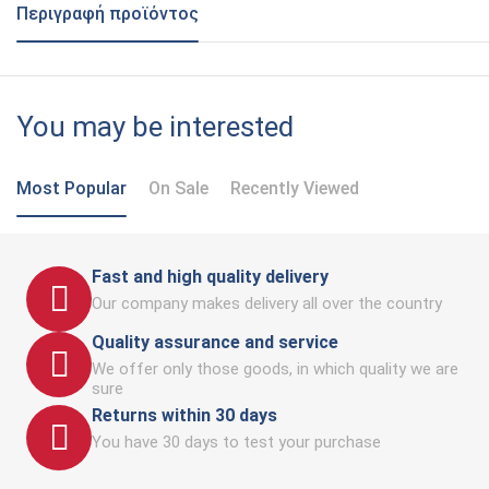
Περιγραφή προϊόντος
You may be interested
Most Popular
On Sale
Recently Viewed
Fast and high quality delivery
Our company makes delivery all over the country
Quality assurance and service
We offer only those goods, in which quality we are
sure
Returns within 30 days
You have 30 days to test your purchase