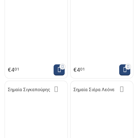
€
4
€
4
01
01
Σημαία Σιγκαπούρης
Σημαία Σιέρα Λεόνε