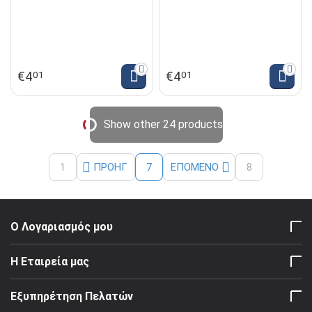
€
4
€
4
01
01
Show other 24 products
1
ΠΡΟΗΓ
ΕΠΌΜΕΝΟ
8
7
Ο Λογαριασμός μου
Η Εταιρεία μας
Εξυπηρέτηση Πελατών