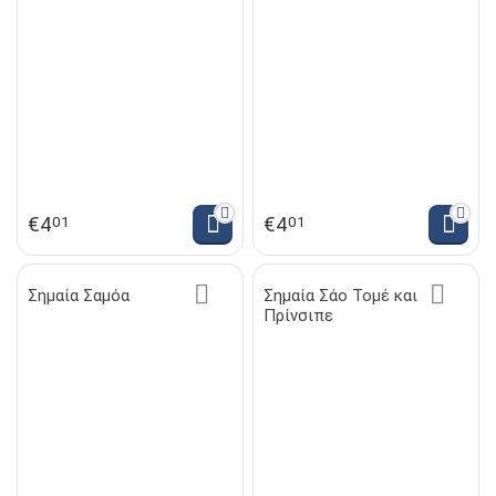
€
4
€
4
01
01
Σημαία Σαμόα
Σημαία Σάο Τομέ και
Πρίνσιπε