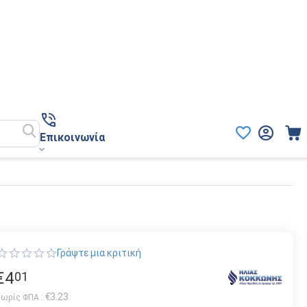
Επικοινωνία
Γράψτε μια κριτική
€
4
01
€
3.23
ωρίς ΦΠΑ :