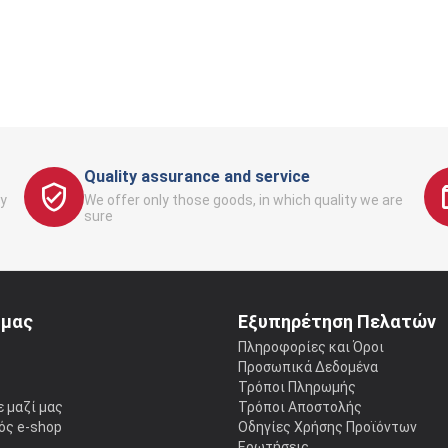
Quality assurance and service
y
We offer only those goods, in which quality we are
sure
 μας
Εξυπηρέτηση Πελατών
ς
Πληροφορίες και Όροι
Προσωπικά Δεδομένα
Τρόποι Πληρωμής
 μαζί μας
Τρόποι Αποστολής
ός e-shop
Οδηγίες Χρήσης Προϊόντων
Ερωτήσεις