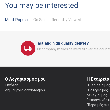
You may be interested
Most Popular
On Sale
Recently Viewed
Fast and high quality delivery
Our company makes delivery all over the countr
Ο Λογαριασμός μου
Η Εταιρεία
Σύνδεση
Η Εταιρεία μα
Δημιουργία Λογαριασμού
Η Ιστορία μας
Λένε για ΄μας
Επικοινωνήστε
Πληρωμές εκτ