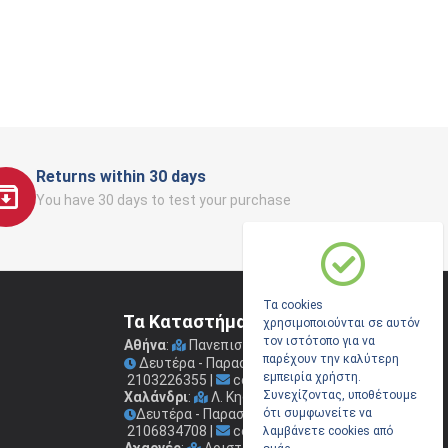
Returns within 30 days
You have 30 days to test your purchase
Τα cookies
Τα Καταστήματα μας
χρησιμοποιούνται σε αυτόν
τον ιστότοπο για να
Αθήνα
:
Πανεπιστημίου 41
(Στοά Νικολούδη)
παρέχουν την καλύτερη
Δευτέρα - Παρασκευή: 09.00 - 17.00
εμπειρία χρήστη.
2103226355
|
coconis1@coconis.gr
Συνεχίζοντας, υποθέτουμε
Χαλάνδρι
:
Λ. Κηφισίας 264
Δευτέρα - Παρασκευή: 09.00 - 17.00
ότι συμφωνείτε να
2106834708
|
coconis2@coconis.gr
λαμβάνετε cookies από