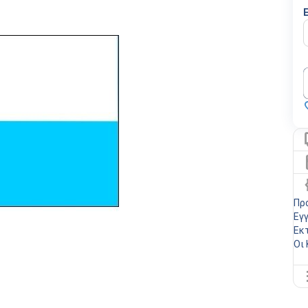
Πρ
Εγ
Εκ
Οι