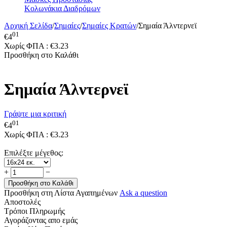
Κολωνάκια Διαδρόμων
Αρχική Σελίδα
/
Σημαίες
/
Σημαίες Κρατών
/
Σημαία Άλντερνεϊ
01
€
4
Χωρίς ΦΠΑ :
€
3.23
Προσθήκη στο Καλάθι
Σημαία Άλντερνεϊ
Γράψτε μια κριτική
01
€
4
Χωρίς ΦΠΑ :
€
3.23
Επιλέξτε μέγεθος:
+
−
Προσθήκη στο Καλάθι
Προσθήκη στη Λίστα Αγαπημένων
Ask a question
Αποστολές
Τρόποι Πληρωμής
Αγοράζοντας απο εμάς