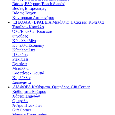
Βάσεις Εδάφους (Beach Stands)
Βάσεις Επιτραπέζιες
Βάσεις Τοίχου
Κονταράκια Αυτοκινήτου
ΕΠΑΘΛΑ - ΒΡΑΒΕΙΑ
Μετάλλια, Πλακέτες, Κύπελλα
Έπαθλα - Κύπελλα
Όλα Έπαθλα - Κύπελλα
Φιγούρες
Κύπελλα Μίνι
Κύπελλα Economy
Κύπελλα Lux
Πλακέτες
Plexiglass
Εγκαίνια
Μετάλλια
Κασετίνες - Κουτιά
Κορδέλλες
Διπλώματα
ΔΙΑΦΟΡΑ
Καθίσματα, Ομπρέλες, Gift Corner
Καθίσματα Θεάτρου
Χάρτες Σημαιών
Ομπρέλες
Άστρα Πινακίδων
Gift Corner
Μάσκες Προστασίας