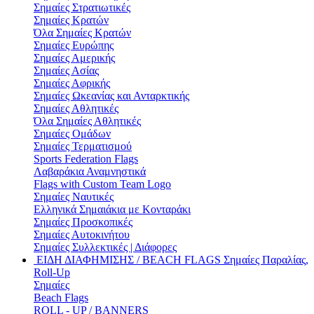
Σημαίες Στρατιωτικές
Σημαίες Κρατών
Όλα Σημαίες Κρατών
Σημαίες Ευρώπης
Σημαίες Αμερικής
Σημαίες Ασίας
Σημαίες Αφρικής
Σημαίες Ωκεανίας και Ανταρκτικής
Σημαίες Αθλητικές
Όλα Σημαίες Αθλητικές
Σημαίες Ομάδων
Σημαίες Τερματισμού
Sports Federation Flags
Λαβαράκια Αναμνηστικά
Flags with Custom Team Logo
Σημαίες Ναυτικές
Ελληνικά Σημαιάκια με Κονταράκι
Σημαίες Προσκοπικές
Σημαίες Αυτοκινήτου
Σημαίες Συλλεκτικές | Διάφορες
ΕΙΔΗ ΔΙΑΦΗΜΙΣΗΣ / BEACH FLAGS
Σημαίες Παραλίας,
Roll-Up
Σημαίες
Beach Flags
ROLL - UP / BANNERS