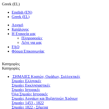
Greek
(
EL
)
English
(
EN
)
Greek
(
EL
)
Αρχική
Κατάλογος
Η Εταιρεία μας
Πληροφορίες
Λένε για μας
FAQ
Φόρμα Επικοινωνίας
Κατηγορίες
Κατηγορίες
ΣΗΜΑΙΕΣ
Κρατών, Ομάδων, Συλλεκτικές
Σημαίες Ελληνικές
Σημαίες Εκκλησιαστικές
Σημαίες Ιστορικές
Όλα Σημαίες Ιστορικές
Σημαίες Αρχαίων και Βυζαντινών Χρόνων
Σημαίες 1453 - 1822
Σημαίες 1822 - Σήμερα