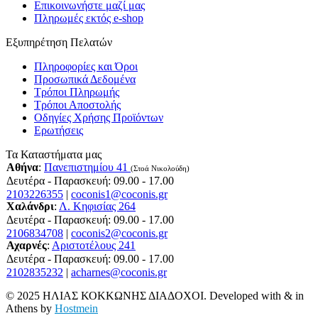
Επικοινωνήστε μαζί μας
Πληρωμές εκτός e-shop
Εξυπηρέτηση Πελατών
Πληροφορίες και Όροι
Προσωπικά Δεδομένα
Τρόποι Πληρωμής
Τρόποι Αποστολής
Οδηγίες Χρήσης Προϊόντων
Ερωτήσεις
Τα Καταστήματα μας
Αθήνα
:
Πανεπιστημίου 41
(Στοά Νικολούδη)
Δευτέρα - Παρασκευή: 09.00 - 17.00
2103226355
|
coconis1@coconis.gr
Χαλάνδρι
:
Λ. Κηφισίας 264
Δευτέρα - Παρασκευή: 09.00 - 17.00
2106834708
|
coconis2@coconis.gr
Αχαρνές
:
Αριστοτέλους 241
Δευτέρα - Παρασκευή: 09.00 - 17.00
2102835232
|
acharnes@coconis.gr
© 2025 ΗΛΙΑΣ ΚΟΚΚΩΝΗΣ ΔΙΑΔΟΧΟΙ. Developed with
&
in
Athens by
Hostmein