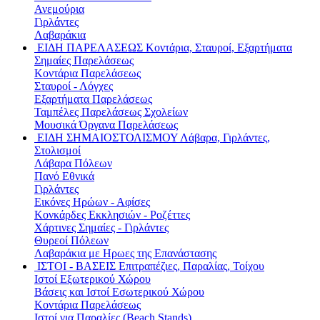
Ανεμούρια
Γιρλάντες
Λαβαράκια
ΕΙΔΗ ΠΑΡΕΛΑΣΕΩΣ
Κοντάρια, Σταυροί, Εξαρτήματα
Σημαίες Παρελάσεως
Κοντάρια Παρελάσεως
Σταυροί - Λόγχες
Εξαρτήματα Παρελάσεως
Ταμπέλες Παρελάσεως Σχολείων
Μουσικά Όργανα Παρελάσεως
ΕΙΔΗ ΣΗΜΑΙΟΣΤΟΛΙΣΜΟΥ
Λάβαρα, Γιρλάντες,
Στολισμοί
Λάβαρα Πόλεων
Πανό Εθνικά
Γιρλάντες
Εικόνες Ηρώων - Αφίσες
Κονκάρδες Εκκλησιών - Ροζέττες
Χάρτινες Σημαίες - Γιρλάντες
Θυρεοί Πόλεων
Λαβαράκια με Ηρωες της Επανάστασης
ΙΣΤΟΙ - ΒΑΣΕΙΣ
Επιτραπέζιες, Παραλίας, Τοίχου
Ιστοί Εξωτερικού Χώρου
Βάσεις και Ιστοί Εσωτερικού Χώρου
Κοντάρια Παρελάσεως
Ιστοί για Παραλίες (Beach Stands)