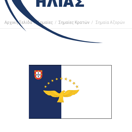
Αρχική Σελίδα
/
Σημαίες
/
Σημαίες Κρατών
/
Σημαία Αζορών