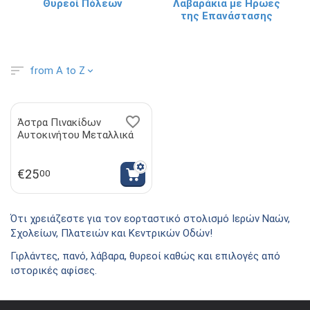
Θυρεοί Πόλεων
Λαβαράκια με Ηρωες
της Επανάστασης
from A to Z
Άστρα Πινακίδων
Αυτοκινήτου Μεταλλικά
€
25
00
Ότι χρειάζεστε για τον εορταστικό στολισμό Ιερών Ναών,
Σχολείων, Πλατειών και Κεντρικών Οδών!
Γιρλάντες, πανό, λάβαρα, θυρεοί καθώς και επιλογές από
ιστορικές αφίσες.