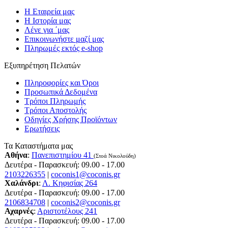
Η Εταιρεία μας
Η Ιστορία μας
Λένε για ΄μας
Επικοινωνήστε μαζί μας
Πληρωμές εκτός e-shop
Εξυπηρέτηση Πελατών
Πληροφορίες και Όροι
Προσωπικά Δεδομένα
Τρόποι Πληρωμής
Τρόποι Αποστολής
Οδηγίες Χρήσης Προϊόντων
Ερωτήσεις
Τα Καταστήματα μας
Αθήνα
:
Πανεπιστημίου 41
(Στοά Νικολούδη)
Δευτέρα - Παρασκευή: 09.00 - 17.00
2103226355
|
coconis1@coconis.gr
Χαλάνδρι
:
Λ. Κηφισίας 264
Δευτέρα - Παρασκευή: 09.00 - 17.00
2106834708
|
coconis2@coconis.gr
Αχαρνές
:
Αριστοτέλους 241
Δευτέρα - Παρασκευή: 09.00 - 17.00