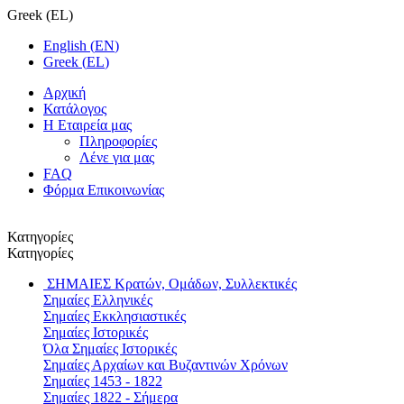
Greek
(
EL
)
English
(
EN
)
Greek
(
EL
)
Αρχική
Κατάλογος
Η Εταιρεία μας
Πληροφορίες
Λένε για μας
FAQ
Φόρμα Επικοινωνίας
Κατηγορίες
Κατηγορίες
ΣΗΜΑΙΕΣ
Κρατών, Ομάδων, Συλλεκτικές
Σημαίες Ελληνικές
Σημαίες Εκκλησιαστικές
Σημαίες Ιστορικές
Όλα Σημαίες Ιστορικές
Σημαίες Αρχαίων και Βυζαντινών Χρόνων
Σημαίες 1453 - 1822
Σημαίες 1822 - Σήμερα