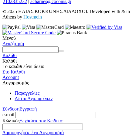
2102835232
|
acharnes@coconis.gr
© 2025 ΗΛΙΑΣ ΚΟΚΚΩΝΗΣ ΔΙΑΔΟΧΟΙ. Developed with
&
in
Athens by
Hostmein
Μενού
Αναζήτηση
Καλάθι
Καλάθι
Το καλάθι είναι άδειο
Στο Καλάθι
Account
Λογαριασμός
Παραγγελίες
Λίστα Αγαπημένων
Σύνδεση
Εγγραφή
e-mail
Κώδικός
Ξεχάσατε τον Κωδικό;
Δημιουργήστε ένα Λογαριασμό