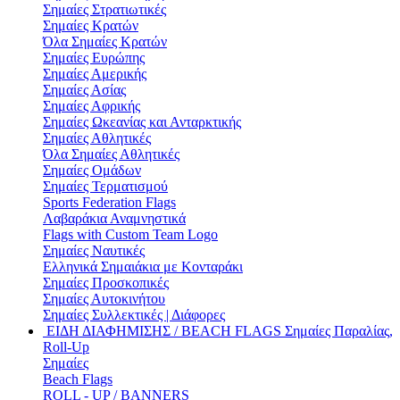
Σημαίες Στρατιωτικές
Σημαίες Κρατών
Όλα Σημαίες Κρατών
Σημαίες Ευρώπης
Σημαίες Αμερικής
Σημαίες Ασίας
Σημαίες Αφρικής
Σημαίες Ωκεανίας και Ανταρκτικής
Σημαίες Αθλητικές
Όλα Σημαίες Αθλητικές
Σημαίες Ομάδων
Σημαίες Τερματισμού
Sports Federation Flags
Λαβαράκια Αναμνηστικά
Flags with Custom Team Logo
Σημαίες Ναυτικές
Ελληνικά Σημαιάκια με Κονταράκι
Σημαίες Προσκοπικές
Σημαίες Αυτοκινήτου
Σημαίες Συλλεκτικές | Διάφορες
ΕΙΔΗ ΔΙΑΦΗΜΙΣΗΣ / BEACH FLAGS
Σημαίες Παραλίας,
Roll-Up
Σημαίες
Beach Flags
ROLL - UP / BANNERS