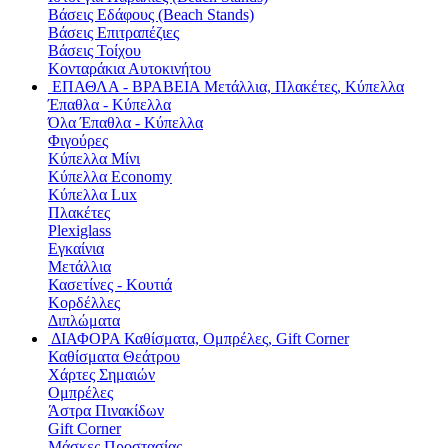
Βάσεις Εδάφους (Beach Stands)
Βάσεις Επιτραπέζιες
Βάσεις Τοίχου
Κονταράκια Αυτοκινήτου
ΕΠΑΘΛΑ - ΒΡΑΒΕΙΑ
Μετάλλια, Πλακέτες, Κύπελλα
Έπαθλα - Κύπελλα
Όλα Έπαθλα - Κύπελλα
Φιγούρες
Κύπελλα Μίνι
Κύπελλα Economy
Κύπελλα Lux
Πλακέτες
Plexiglass
Εγκαίνια
Μετάλλια
Κασετίνες - Κουτιά
Κορδέλλες
Διπλώματα
ΔΙΑΦΟΡΑ
Καθίσματα, Ομπρέλες, Gift Corner
Καθίσματα Θεάτρου
Χάρτες Σημαιών
Ομπρέλες
Άστρα Πινακίδων
Gift Corner
Μάσκες Προστασίας