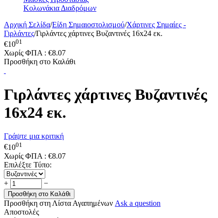
Κολωνάκια Διαδρόμων
Αρχική Σελίδα
/
Είδη Σημαιοστολισμού
/
Χάρτινες Σημαίες -
Γιρλάντες
/
Γιρλάντες χάρτινες Βυζαντινές 16x24 εκ.
01
€
10
Χωρίς ΦΠΑ :
€
8.07
Προσθήκη στο Καλάθι
Γιρλάντες χάρτινες Βυζαντινές
16x24 εκ.
Γράψτε μια κριτική
01
€
10
Χωρίς ΦΠΑ :
€
8.07
Επιλέξτε Τύπο:
+
−
Προσθήκη στο Καλάθι
Προσθήκη στη Λίστα Αγαπημένων
Ask a question
Αποστολές