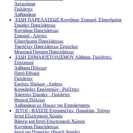
Ανεμούρια
Γιρλάντες
Λαβαράκια
ΕΙΔΗ ΠΑΡΕΛΑΣΕΩΣ
Κοντάρια, Σταυροί, Εξαρτήματα
Σημαίες Παρελάσεως
Κοντάρια Παρελάσεως
Σταυροί - Λόγχες
Εξαρτήματα Παρελάσεως
Ταμπέλες Παρελάσεως Σχολείων
Μουσικά Όργανα Παρελάσεως
ΕΙΔΗ ΣΗΜΑΙΟΣΤΟΛΙΣΜΟΥ
Λάβαρα, Γιρλάντες,
Στολισμοί
Λάβαρα Πόλεων
Πανό Εθνικά
Γιρλάντες
Εικόνες Ηρώων - Αφίσες
Κονκάρδες Εκκλησιών - Ροζέττες
Χάρτινες Σημαίες - Γιρλάντες
Θυρεοί Πόλεων
Λαβαράκια με Ηρωες της Επανάστασης
ΙΣΤΟΙ - ΒΑΣΕΙΣ
Επιτραπέζιες, Παραλίας, Τοίχου
Ιστοί Εξωτερικού Χώρου
Βάσεις και Ιστοί Εσωτερικού Χώρου
Κοντάρια Παρελάσεως
Ιστοί για Παραλίες (Beach Stands)