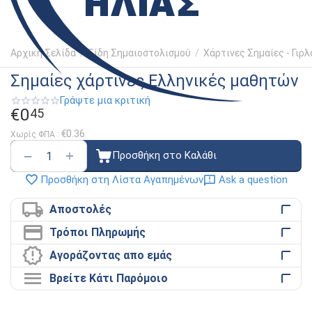
Αρχική Σελίδα
/
Είδη Σημαιοστολισμού
/
Χάρτινες Σημαίες - Γιρ
Σημαίες χάρτινες Ελληνικές μαθητών
Γράψτε μια κριτική
€
0
45
€
0.36
Χωρίς ΦΠΑ :
+
−
Προσθήκη στο Καλάθι
Ask a question
Προσθήκη στη Λίστα Αγαπημένων
Αποστολές
Τρόποι Πληρωμής
Αγοράζοντας απο εμάς
Βρείτε Κάτι Παρόμοιο