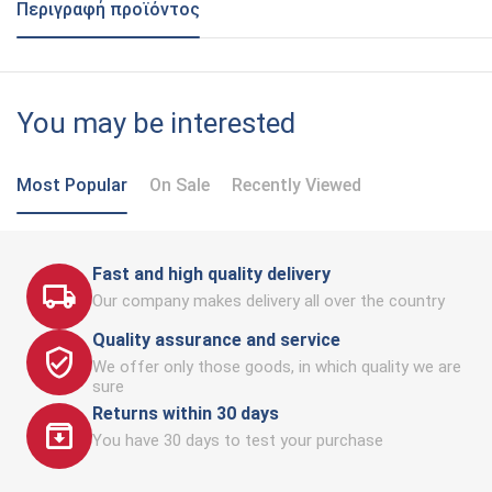
Περιγραφή προϊόντος
You may be interested
Most Popular
On Sale
Recently Viewed
Fast and high quality delivery
Our company makes delivery all over the country
Quality assurance and service
We offer only those goods, in which quality we are
sure
Returns within 30 days
You have 30 days to test your purchase