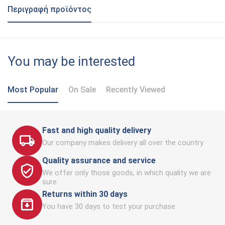
Περιγραφή προϊόντος
You may be interested
Most Popular
On Sale
Recently Viewed
Fast and high quality delivery
Our company makes delivery all over the country
Quality assurance and service
We offer only those goods, in which quality we are
sure
Returns within 30 days
You have 30 days to test your purchase