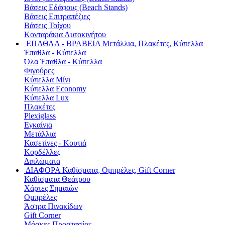
Βάσεις Εδάφους (Beach Stands)
Βάσεις Επιτραπέζιες
Βάσεις Τοίχου
Κονταράκια Αυτοκινήτου
ΕΠΑΘΛΑ - ΒΡΑΒΕΙΑ
Μετάλλια, Πλακέτες, Κύπελλα
Έπαθλα - Κύπελλα
Όλα Έπαθλα - Κύπελλα
Φιγούρες
Κύπελλα Μίνι
Κύπελλα Economy
Κύπελλα Lux
Πλακέτες
Plexiglass
Εγκαίνια
Μετάλλια
Κασετίνες - Κουτιά
Κορδέλλες
Διπλώματα
ΔΙΑΦΟΡΑ
Καθίσματα, Ομπρέλες, Gift Corner
Καθίσματα Θεάτρου
Χάρτες Σημαιών
Ομπρέλες
Άστρα Πινακίδων
Gift Corner
Μάσκες Προστασίας