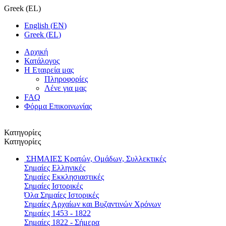
Greek
(
EL
)
English
(
EN
)
Greek
(
EL
)
Αρχική
Κατάλογος
Η Εταιρεία μας
Πληροφορίες
Λένε για μας
FAQ
Φόρμα Επικοινωνίας
Κατηγορίες
Κατηγορίες
ΣΗΜΑΙΕΣ
Κρατών, Ομάδων, Συλλεκτικές
Σημαίες Ελληνικές
Σημαίες Εκκλησιαστικές
Σημαίες Ιστορικές
Όλα Σημαίες Ιστορικές
Σημαίες Αρχαίων και Βυζαντινών Χρόνων
Σημαίες 1453 - 1822
Σημαίες 1822 - Σήμερα