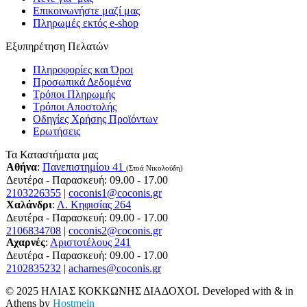
Επικοινωνήστε μαζί μας
Πληρωμές εκτός e-shop
Εξυπηρέτηση Πελατών
Πληροφορίες και Όροι
Προσωπικά Δεδομένα
Τρόποι Πληρωμής
Τρόποι Αποστολής
Οδηγίες Χρήσης Προϊόντων
Ερωτήσεις
Τα Καταστήματα μας
Αθήνα
:
Πανεπιστημίου 41
(Στοά Νικολούδη)
Δευτέρα - Παρασκευή: 09.00 - 17.00
2103226355
|
coconis1@coconis.gr
Χαλάνδρι
:
Λ. Κηφισίας 264
Δευτέρα - Παρασκευή: 09.00 - 17.00
2106834708
|
coconis2@coconis.gr
Αχαρνές
:
Αριστοτέλους 241
Δευτέρα - Παρασκευή: 09.00 - 17.00
2102835232
|
acharnes@coconis.gr
© 2025 ΗΛΙΑΣ ΚΟΚΚΩΝΗΣ ΔΙΑΔΟΧΟΙ. Developed with
&
in
Athens by
Hostmein