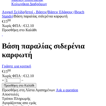
Κολωνάκια Διαδρόμων
Αρχική Σελίδα
/
Ιστοί - Βάσεις
/
Βάσεις Εδάφους (Beach
Stands)
/
Βάση παραλίας σιδερένια καρφωτή
00
€
15
Χωρίς ΦΠΑ :
€
12.10
Προσθήκη στο Καλάθι
Βάση παραλίας σιδερένια
καρφωτή
Γράψτε μια κριτική
00
€
15
Χωρίς ΦΠΑ :
€
12.10
+
−
Προσθήκη στο Καλάθι
Προσθήκη στη Λίστα Αγαπημένων
Ask a question
Αποστολές
Τρόποι Πληρωμής
Αγοράζοντας απο εμάς