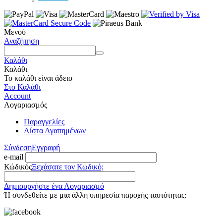
Μενού
Αναζήτηση
Καλάθι
Καλάθι
Το καλάθι είναι άδειο
Στο Καλάθι
Account
Λογαριασμός
Παραγγελίες
Λίστα Αγαπημένων
Σύνδεση
Εγγραφή
e-mail
Κώδικός
Ξεχάσατε τον Κωδικό;
Δημιουργήστε ένα Λογαριασμό
Ή συνδεθείτε με μια άλλη υπηρεσία παροχής ταυτότητας: