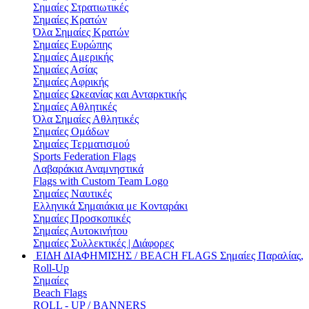
Σημαίες Στρατιωτικές
Σημαίες Κρατών
Όλα Σημαίες Κρατών
Σημαίες Ευρώπης
Σημαίες Αμερικής
Σημαίες Ασίας
Σημαίες Αφρικής
Σημαίες Ωκεανίας και Ανταρκτικής
Σημαίες Αθλητικές
Όλα Σημαίες Αθλητικές
Σημαίες Ομάδων
Σημαίες Τερματισμού
Sports Federation Flags
Λαβαράκια Αναμνηστικά
Flags with Custom Team Logo
Σημαίες Ναυτικές
Ελληνικά Σημαιάκια με Κονταράκι
Σημαίες Προσκοπικές
Σημαίες Αυτοκινήτου
Σημαίες Συλλεκτικές | Διάφορες
ΕΙΔΗ ΔΙΑΦΗΜΙΣΗΣ / BEACH FLAGS
Σημαίες Παραλίας,
Roll-Up
Σημαίες
Beach Flags
ROLL - UP / BANNERS