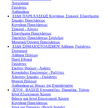
Ανεμούρια
Γιρλάντες
Λαβαράκια
ΕΙΔΗ ΠΑΡΕΛΑΣΕΩΣ
Κοντάρια, Σταυροί, Εξαρτήματα
Σημαίες Παρελάσεως
Κοντάρια Παρελάσεως
Σταυροί - Λόγχες
Εξαρτήματα Παρελάσεως
Ταμπέλες Παρελάσεως Σχολείων
Μουσικά Όργανα Παρελάσεως
ΕΙΔΗ ΣΗΜΑΙΟΣΤΟΛΙΣΜΟΥ
Λάβαρα, Γιρλάντες,
Στολισμοί
Λάβαρα Πόλεων
Πανό Εθνικά
Γιρλάντες
Εικόνες Ηρώων - Αφίσες
Κονκάρδες Εκκλησιών - Ροζέττες
Χάρτινες Σημαίες - Γιρλάντες
Θυρεοί Πόλεων
Λαβαράκια με Ηρωες της Επανάστασης
ΙΣΤΟΙ - ΒΑΣΕΙΣ
Επιτραπέζιες, Παραλίας, Τοίχου
Ιστοί Εξωτερικού Χώρου
Βάσεις και Ιστοί Εσωτερικού Χώρου
Κοντάρια Παρελάσεως
Ιστοί για Παραλίες (Beach Stands)