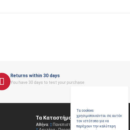
Returns within 30 days
You have 30 days to test your purchase
Τα cookies
χρησιμοποιούνται σε αυτόν
Τα Καταστήματα μας
τον ιστότοπο για να
Αθήνα
:
Πανεπιστημίου 41
(Στοά Νικολούδη)
παρέχουν την καλύτερη
Δευτέρα - Παρασκευή: 09.00 - 17.00