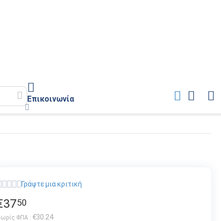
Επικοινωνία
Γράψτε μια κριτική
€
37
50
€
30.24
ωρίς ΦΠΑ :