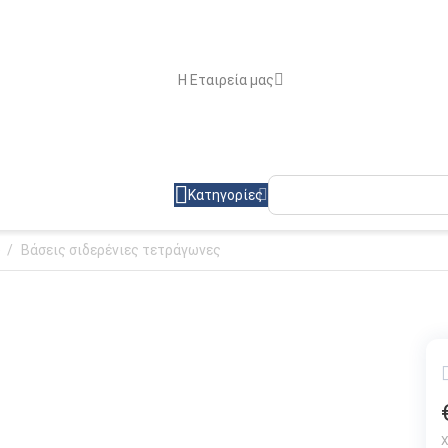
Η Εταιρεία μας
Κατηγορίες
)
/
Βάσεις σιδερένιες τετράγωνες
Χ