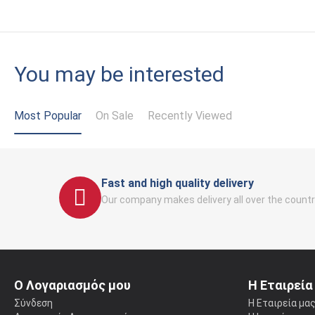
You may be interested
Most Popular
On Sale
Recently Viewed
Fast and high quality delivery
Our company makes delivery all over the countr
Ο Λογαριασμός μου
Η Εταιρεία
Σύνδεση
Η Εταιρεία μα