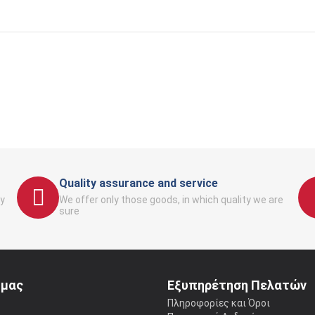
Quality assurance and service
y
We offer only those goods, in which quality we are
sure
 μας
Εξυπηρέτηση Πελατών
ς
Πληροφορίες και Όροι