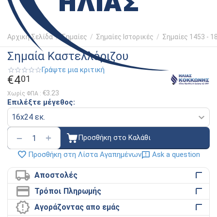
Αρχική Σελίδα
/
Σημαίες
/
Σημαίες Ιστορικές
/
Σημαίες 1453 - 1
Σημαία Καστελλόριζου
Γράψτε μια κριτική
€
4
01
€
3.23
Χωρίς ΦΠΑ :
Επιλέξτε μέγεθος:
+
−
Προσθήκη στο Καλάθι
Ask a question
Προσθήκη στη Λίστα Αγαπημένων
Αποστολές
Τρόποι Πληρωμής
Αγοράζοντας απο εμάς