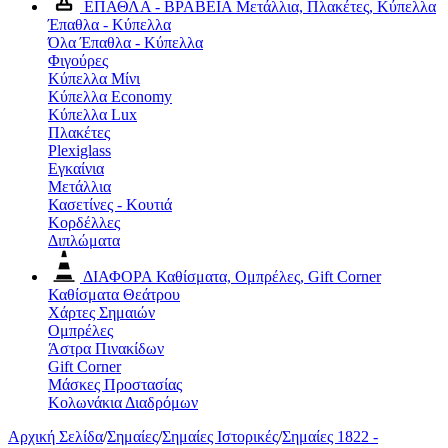
ΕΠΑΘΛΑ - ΒΡΑΒΕΙΑ
Μετάλλια, Πλακέτες, Κύπελλα
Έπαθλα - Κύπελλα
Όλα Έπαθλα - Κύπελλα
Φιγούρες
Κύπελλα Μίνι
Κύπελλα Economy
Κύπελλα Lux
Πλακέτες
Plexiglass
Εγκαίνια
Μετάλλια
Κασετίνες - Κουτιά
Κορδέλλες
Διπλώματα
ΔΙΑΦΟΡΑ
Καθίσματα, Ομπρέλες, Gift Corner
Καθίσματα Θεάτρου
Χάρτες Σημαιών
Ομπρέλες
Άστρα Πινακίδων
Gift Corner
Μάσκες Προστασίας
Κολωνάκια Διαδρόμων
Αρχική Σελίδα
/
Σημαίες
/
Σημαίες Ιστορικές
/
Σημαίες 1822 -