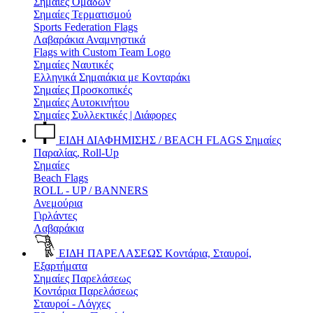
Σημαίες Ομάδων
Σημαίες Τερματισμού
Sports Federation Flags
Λαβαράκια Αναμνηστικά
Flags with Custom Team Logo
Σημαίες Ναυτικές
Ελληνικά Σημαιάκια με Κονταράκι
Σημαίες Προσκοπικές
Σημαίες Αυτοκινήτου
Σημαίες Συλλεκτικές | Διάφορες
ΕΙΔΗ ΔΙΑΦΗΜΙΣΗΣ / BEACH FLAGS
Σημαίες
Παραλίας, Roll-Up
Σημαίες
Beach Flags
ROLL - UP / BANNERS
Ανεμούρια
Γιρλάντες
Λαβαράκια
ΕΙΔΗ ΠΑΡΕΛΑΣΕΩΣ
Κοντάρια, Σταυροί,
Εξαρτήματα
Σημαίες Παρελάσεως
Κοντάρια Παρελάσεως
Σταυροί - Λόγχες