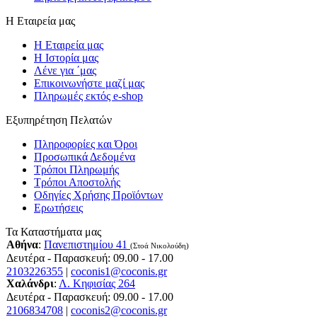
Η Εταιρεία μας
Η Εταιρεία μας
Η Ιστορία μας
Λένε για ΄μας
Επικοινωνήστε μαζί μας
Πληρωμές εκτός e-shop
Εξυπηρέτηση Πελατών
Πληροφορίες και Όροι
Προσωπικά Δεδομένα
Τρόποι Πληρωμής
Τρόποι Αποστολής
Οδηγίες Χρήσης Προϊόντων
Ερωτήσεις
Τα Καταστήματα μας
Αθήνα
:
Πανεπιστημίου 41
(Στοά Νικολούδη)
Δευτέρα - Παρασκευή: 09.00 - 17.00
2103226355
|
coconis1@coconis.gr
Χαλάνδρι
:
Λ. Κηφισίας 264
Δευτέρα - Παρασκευή: 09.00 - 17.00
2106834708
|
coconis2@coconis.gr