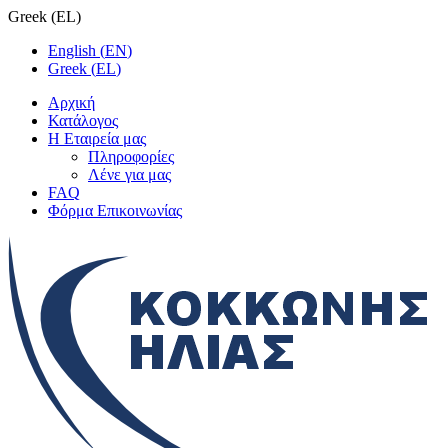
Greek
(
EL
)
English
(
EN
)
Greek
(
EL
)
Αρχική
Κατάλογος
Η Εταιρεία μας
Πληροφορίες
Λένε για μας
FAQ
Φόρμα Επικοινωνίας