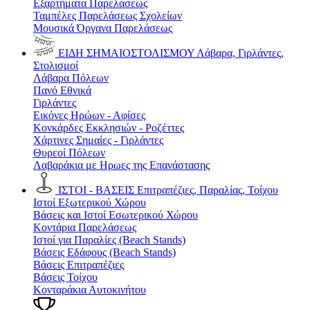
Εξαρτήματα Παρελάσεως
Ταμπέλες Παρελάσεως Σχολείων
Μουσικά Όργανα Παρελάσεως
ΕΙΔΗ ΣΗΜΑΙΟΣΤΟΛΙΣΜΟΥ
Λάβαρα, Γιρλάντες,
Στολισμοί
Λάβαρα Πόλεων
Πανό Εθνικά
Γιρλάντες
Εικόνες Ηρώων - Αφίσες
Κονκάρδες Εκκλησιών - Ροζέττες
Χάρτινες Σημαίες - Γιρλάντες
Θυρεοί Πόλεων
Λαβαράκια με Ηρωες της Επανάστασης
ΙΣΤΟΙ - ΒΑΣΕΙΣ
Επιτραπέζιες, Παραλίας, Τοίχου
Ιστοί Εξωτερικού Χώρου
Βάσεις και Ιστοί Εσωτερικού Χώρου
Κοντάρια Παρελάσεως
Ιστοί για Παραλίες (Beach Stands)
Βάσεις Εδάφους (Beach Stands)
Βάσεις Επιτραπέζιες
Βάσεις Τοίχου
Κονταράκια Αυτοκινήτου