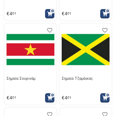
€
4
€
4
01
01
Σημαία Σουρινάμ
Σημαία Τζαμάικας
€
4
€
4
01
01