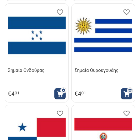
Σημαία Ονδούρας
Σημαία Ουρουγουάης
€
4
€
4
01
01