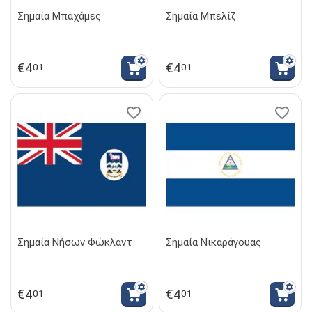
Σημαία Μπαχάμες
Σημαία Μπελίζ
€
4
€
4
01
01
Σημαία Νήσων Φώκλαντ
Σημαία Νικαράγουας
€
4
€
4
01
01