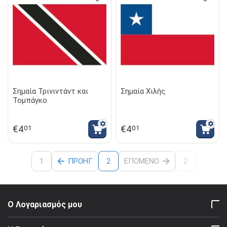
Σημαία Τρινιντάντ και
Σημαία Χιλής
Τομπάγκο
€
4
€
4
01
01
1
ΠΡΟΗΓ
ΕΠΌΜΕΝΟ
2
2
Ο Λογαριασμός μου