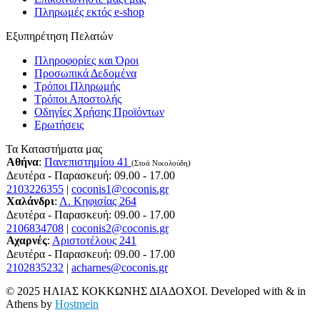
Πληρωμές εκτός e-shop
Εξυπηρέτηση Πελατών
Πληροφορίες και Όροι
Προσωπικά Δεδομένα
Τρόποι Πληρωμής
Τρόποι Αποστολής
Οδηγίες Χρήσης Προϊόντων
Ερωτήσεις
Τα Καταστήματα μας
Αθήνα
:
Πανεπιστημίου 41
(Στοά Νικολούδη)
Δευτέρα - Παρασκευή: 09.00 - 17.00
2103226355
|
coconis1@coconis.gr
Χαλάνδρι
:
Λ. Κηφισίας 264
Δευτέρα - Παρασκευή: 09.00 - 17.00
2106834708
|
coconis2@coconis.gr
Αχαρνές
:
Αριστοτέλους 241
Δευτέρα - Παρασκευή: 09.00 - 17.00
2102835232
|
acharnes@coconis.gr
© 2025 ΗΛΙΑΣ ΚΟΚΚΩΝΗΣ ΔΙΑΔΟΧΟΙ. Developed with
&
in
Athens by
Hostmein