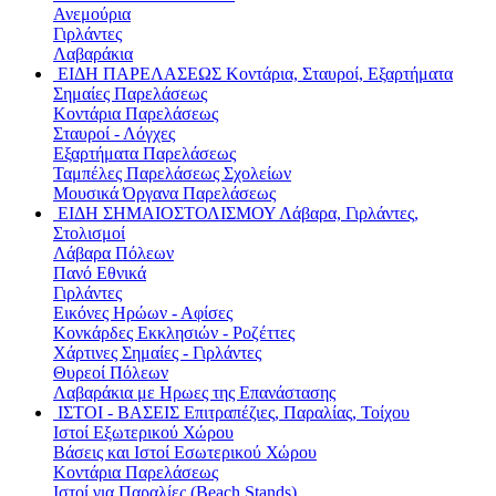
Ανεμούρια
Γιρλάντες
Λαβαράκια
ΕΙΔΗ ΠΑΡΕΛΑΣΕΩΣ
Κοντάρια, Σταυροί, Εξαρτήματα
Σημαίες Παρελάσεως
Κοντάρια Παρελάσεως
Σταυροί - Λόγχες
Εξαρτήματα Παρελάσεως
Ταμπέλες Παρελάσεως Σχολείων
Μουσικά Όργανα Παρελάσεως
ΕΙΔΗ ΣΗΜΑΙΟΣΤΟΛΙΣΜΟΥ
Λάβαρα, Γιρλάντες,
Στολισμοί
Λάβαρα Πόλεων
Πανό Εθνικά
Γιρλάντες
Εικόνες Ηρώων - Αφίσες
Κονκάρδες Εκκλησιών - Ροζέττες
Χάρτινες Σημαίες - Γιρλάντες
Θυρεοί Πόλεων
Λαβαράκια με Ηρωες της Επανάστασης
ΙΣΤΟΙ - ΒΑΣΕΙΣ
Επιτραπέζιες, Παραλίας, Τοίχου
Ιστοί Εξωτερικού Χώρου
Βάσεις και Ιστοί Εσωτερικού Χώρου
Κοντάρια Παρελάσεως
Ιστοί για Παραλίες (Beach Stands)