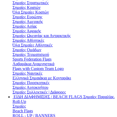
Σημαίες Στρατιωτικές
Σημαίες Κρατών
Όλα Σημαίες Κρατών
Σημαίες Ευρώπης
Σημαίες Αμερικής
Σημαίες Ασίας
Σημαίες Αφρικής
Σημαίες Ωκεανίας και Ανταρκτικής
Σημαίες Αθλητικές
Όλα Σημαίες Αθλητικές
Σημαίες Ομάδων
Σημαίες Τερματισμού
Sports Federation Flags
Λαβαράκια Αναμνηστικά
Flags with Custom Team Logo
Σημαίες Ναυτικές
Ελληνικά Σημαιάκια με Κονταράκι
Σημαίες Προσκοπικές
Σημαίες Αυτοκινήτου
Σημαίες Συλλεκτικές | Διάφορες
ΕΙΔΗ ΔΙΑΦΗΜΙΣΗΣ / BEACH FLAGS
Σημαίες Παραλίας,
Roll-Up
Σημαίες
Beach Flags
ROLL - UP / BANNERS