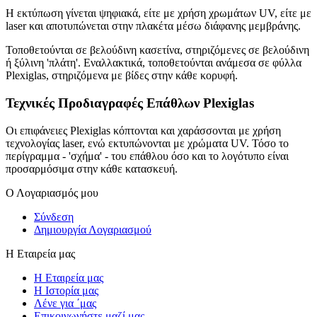
Η εκτύπωση γίνεται ψηφιακά, είτε με χρήση χρωμάτων UV, είτε με
laser και αποτυπώνεται στην πλακέτα μέσω διάφανης μεμβράνης.
Τοποθετούνται σε βελούδινη κασετίνα, στηριζόμενες σε βελούδινη
ή ξύλινη 'πλάτη'. Εναλλακτικά, τοποθετούνται ανάμεσα σε φύλλα
Plexiglas, στηριζόμενα με βίδες στην κάθε κορυφή.
Τεχνικές Προδιαγραφές Επάθλων
Plexiglas
Οι επιφάνειες Plexiglas κόπτονται και χαράσσονται με χρήση
τεχνολογίας laser, ενώ εκτυπώνονται με χρώματα UV. Τόσο το
περίγραμμα - 'σχήμα' - του επάθλου όσο και το λογότυπο είναι
προσαρμόσιμα στην κάθε κατασκευή.
Ο Λογαριασμός μου
Σύνδεση
Δημιουργία Λογαριασμού
Η Εταιρεία μας
Η Εταιρεία μας
Η Ιστορία μας
Λένε για ΄μας
Επικοινωνήστε μαζί μας