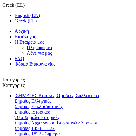
Greek
(
EL
)
English
(
EN
)
Greek
(
EL
)
Αρχική
Κατάλογος
Η Εταιρεία μας
Πληροφορίες
Λένε για μας
FAQ
Φόρμα Επικοινωνίας
Κατηγορίες
Κατηγορίες
ΣΗΜΑΙΕΣ
Κρατών, Ομάδων, Συλλεκτικές
Σημαίες Ελληνικές
Σημαίες Εκκλησιαστικές
Σημαίες Ιστορικές
Όλα Σημαίες Ιστορικές
Σημαίες Αρχαίων και Βυζαντινών Χρόνων
Σημαίες 1453 - 1822
Σημαίες 1822 - Σήμερα