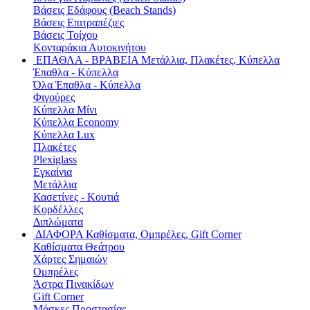
Βάσεις Εδάφους (Beach Stands)
Βάσεις Επιτραπέζιες
Βάσεις Τοίχου
Κονταράκια Αυτοκινήτου
ΕΠΑΘΛΑ - ΒΡΑΒΕΙΑ
Μετάλλια, Πλακέτες, Κύπελλα
Έπαθλα - Κύπελλα
Όλα Έπαθλα - Κύπελλα
Φιγούρες
Κύπελλα Μίνι
Κύπελλα Economy
Κύπελλα Lux
Πλακέτες
Plexiglass
Εγκαίνια
Μετάλλια
Κασετίνες - Κουτιά
Κορδέλλες
Διπλώματα
ΔΙΑΦΟΡΑ
Καθίσματα, Ομπρέλες, Gift Corner
Καθίσματα Θεάτρου
Χάρτες Σημαιών
Ομπρέλες
Άστρα Πινακίδων
Gift Corner
Μάσκες Προστασίας