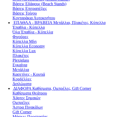
Βάσεις Εδάφους (Beach Stands)
Βάσεις Επιτραπέζιες
Βάσεις Τοίχου
Κονταράκια Αυτοκινήτου
ΕΠΑΘΛΑ - ΒΡΑΒΕΙΑ
Μετάλλια, Πλακέτες, Κύπελλα
Έπαθλα - Κύπελλα
Όλα Έπαθλα - Κύπελλα
Φιγούρες
Κύπελλα Μίνι
Κύπελλα Economy
Κύπελλα Lux
Πλακέτες
Plexiglass
Εγκαίνια
Μετάλλια
Κασετίνες - Κουτιά
Κορδέλλες
Διπλώματα
ΔΙΑΦΟΡΑ
Καθίσματα, Ομπρέλες, Gift Corner
Καθίσματα Θεάτρου
Χάρτες Σημαιών
Ομπρέλες
Άστρα Πινακίδων
Gift Corner
Μάσκες Προστασίας