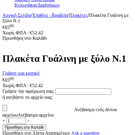
Κολωνάκια Διαδρόμων
Αρχική Σελίδα
/
Έπαθλα - Βραβεία
/
Πλακέτες
/
Πλακέτα Γυάλινη με
ξύλο Ν.1
00
€
65
Χωρίς ΦΠΑ :
€
52.42
Προσθήκη στο Καλάθι
Πλακέτα Γυάλινη με ξύλο Ν.1
Γράψτε μια κριτική
00
€
65
Χωρίς ΦΠΑ :
€
52.42
Γράψτε την αφιέρωση σας:
ή ανεβάστε το αρχείο σας:
Ανέβασμα ενός άλλου
αρχείου
Ανέβασμα αρχείου
+
−
Προσθήκη στο Καλάθι
Προσθήκη στη Λίστα Αγαπημένων
Ask a question