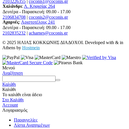
2103226355
|
coconis1@coconis.gr
Χαλάνδρι
:
Λ. Κηφισίας 264
Δευτέρα - Παρασκευή: 09.00 - 17.00
2106834708
|
coconis2@coconis.gr
Αχαρνές
:
Αριστοτέλους 241
Δευτέρα - Παρασκευή: 09.00 - 17.00
2102835232
|
acharnes@coconis.gr
© 2025 ΗΛΙΑΣ ΚΟΚΚΩΝΗΣ ΔΙΑΔΟΧΟΙ. Developed with
&
in
Athens by
Hostmein
Μενού
Αναζήτηση
Καλάθι
Καλάθι
Το καλάθι είναι άδειο
Στο Καλάθι
Account
Λογαριασμός
Παραγγελίες
Λίστα Αγαπημένων