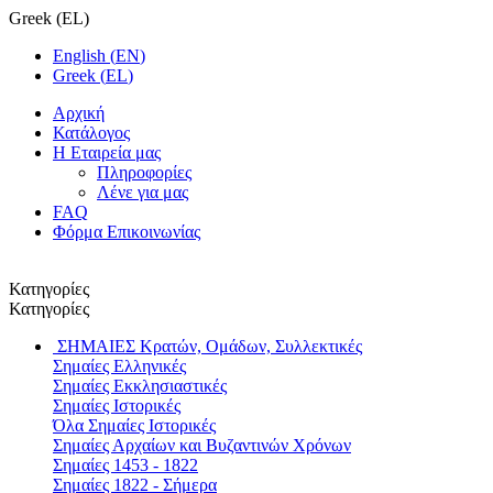
Greek
(
EL
)
English
(
EN
)
Greek
(
EL
)
Αρχική
Κατάλογος
Η Εταιρεία μας
Πληροφορίες
Λένε για μας
FAQ
Φόρμα Επικοινωνίας
Κατηγορίες
Κατηγορίες
ΣΗΜΑΙΕΣ
Κρατών, Ομάδων, Συλλεκτικές
Σημαίες Ελληνικές
Σημαίες Εκκλησιαστικές
Σημαίες Ιστορικές
Όλα Σημαίες Ιστορικές
Σημαίες Αρχαίων και Βυζαντινών Χρόνων
Σημαίες 1453 - 1822
Σημαίες 1822 - Σήμερα