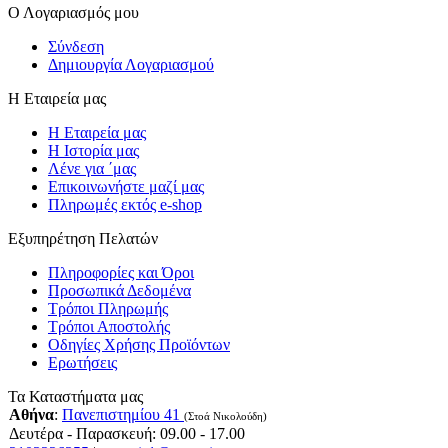
Ο Λογαριασμός μου
Σύνδεση
Δημιουργία Λογαριασμού
Η Εταιρεία μας
Η Εταιρεία μας
Η Ιστορία μας
Λένε για ΄μας
Επικοινωνήστε μαζί μας
Πληρωμές εκτός e-shop
Εξυπηρέτηση Πελατών
Πληροφορίες και Όροι
Προσωπικά Δεδομένα
Τρόποι Πληρωμής
Τρόποι Αποστολής
Οδηγίες Χρήσης Προϊόντων
Ερωτήσεις
Τα Καταστήματα μας
Αθήνα
:
Πανεπιστημίου 41
(Στοά Νικολούδη)
Δευτέρα - Παρασκευή: 09.00 - 17.00