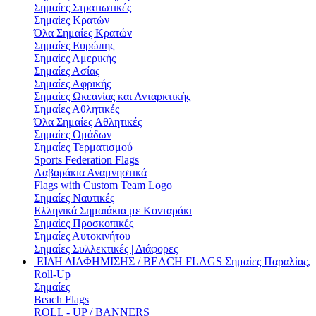
Σημαίες Στρατιωτικές
Σημαίες Κρατών
Όλα Σημαίες Κρατών
Σημαίες Ευρώπης
Σημαίες Αμερικής
Σημαίες Ασίας
Σημαίες Αφρικής
Σημαίες Ωκεανίας και Ανταρκτικής
Σημαίες Αθλητικές
Όλα Σημαίες Αθλητικές
Σημαίες Ομάδων
Σημαίες Τερματισμού
Sports Federation Flags
Λαβαράκια Αναμνηστικά
Flags with Custom Team Logo
Σημαίες Ναυτικές
Ελληνικά Σημαιάκια με Κονταράκι
Σημαίες Προσκοπικές
Σημαίες Αυτοκινήτου
Σημαίες Συλλεκτικές | Διάφορες
ΕΙΔΗ ΔΙΑΦΗΜΙΣΗΣ / BEACH FLAGS
Σημαίες Παραλίας,
Roll-Up
Σημαίες
Beach Flags
ROLL - UP / BANNERS