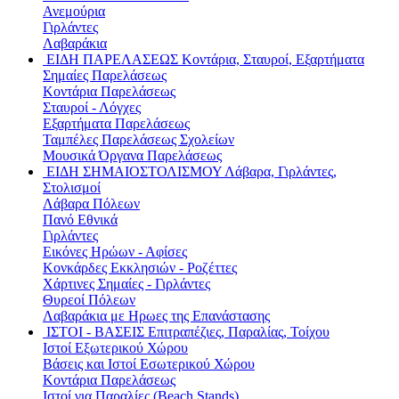
Ανεμούρια
Γιρλάντες
Λαβαράκια
ΕΙΔΗ ΠΑΡΕΛΑΣΕΩΣ
Κοντάρια, Σταυροί, Εξαρτήματα
Σημαίες Παρελάσεως
Κοντάρια Παρελάσεως
Σταυροί - Λόγχες
Εξαρτήματα Παρελάσεως
Ταμπέλες Παρελάσεως Σχολείων
Μουσικά Όργανα Παρελάσεως
ΕΙΔΗ ΣΗΜΑΙΟΣΤΟΛΙΣΜΟΥ
Λάβαρα, Γιρλάντες,
Στολισμοί
Λάβαρα Πόλεων
Πανό Εθνικά
Γιρλάντες
Εικόνες Ηρώων - Αφίσες
Κονκάρδες Εκκλησιών - Ροζέττες
Χάρτινες Σημαίες - Γιρλάντες
Θυρεοί Πόλεων
Λαβαράκια με Ηρωες της Επανάστασης
ΙΣΤΟΙ - ΒΑΣΕΙΣ
Επιτραπέζιες, Παραλίας, Τοίχου
Ιστοί Εξωτερικού Χώρου
Βάσεις και Ιστοί Εσωτερικού Χώρου
Κοντάρια Παρελάσεως
Ιστοί για Παραλίες (Beach Stands)