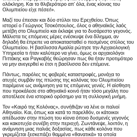
ολόκληρη. Και το θλιβερότερο απ' όλα, ένας κίονας του
Ολυμπιείου είχε πέσει!».
Μαζί του έπεσαν και δύο στύλοι του Ερεχθείου. Όπως
ιστορεί ο Γεώργιος Τσοκόπουλος, όλος ο αθηναϊκός λαός
μετέβη στο Ολυμπιείο και έκλαψε για το δυσάρεστο γεγονός.
Μάλιστα τις επόμενες μέρες ενέσκυψε ένα δίλημμα, αν
δηλαδή θα έπρεπε να αποκατασταθεί ο πεσμένος στύλος του
Ολυμπιείου. Η βασίλισσα Αμαλία ρώτησε την Αρχαιολογική
Υπηρεσία τι ήταν καλύτερο να γίνει, όμως οι αρχαιολόγοι
Πιττάκης και Ραγκαβής θεώρησαν πως θα ήταν προτιμότερο
να μην ανεγερθεί κι έτσι η βασίλισσα δεν επέμεινε.
Πάντως, παρόλες τις φοβερές καταστροφές, μονάχα το
ατυχές συμβάν της πτώσης της κολόνας του Ολυμπιείου
παρέμεινε ως ανάμνηση για τις επόμενες γενιές. Η αίσθηση
που προκάλεσε στο αθηναϊκό κοινό ήταν τόσο μεγάλη που
αποτέλεσε ένα ιστορικό ορόσημο για τη συλλογική μνήμη.
Τον «Καιρό της Κολόνας», συνήθιζαν να λένε οι παλιοί
Αθηναίοι. Και, όπως και κατά το παρελθόν, οι κάτοικοι
απέδωσαν στην πτώση του κίονα όποιο δυσμενές γεγονός
και κακοτυχία συνέβη στην περιοχή. Ζωντάνεψε, λοιπόν, η
ανάμνηση μιας παλιάς δοξασίας, πως κάθε κολόνα που
γκρεμίζεται ξεσκεπάζει θαμμένα «θανατικά» τα οποία