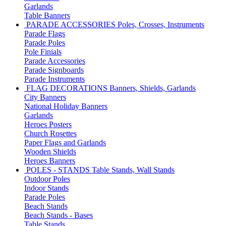
Garlands
Table Banners
PARADE ACCESSORIES
Poles, Crosses, Instruments
Parade Flags
Parade Poles
Pole Finials
Parade Accessories
Parade Signboards
Parade Instruments
FLAG DECORATIONS
Banners, Shields, Garlands
City Banners
National Holiday Banners
Garlands
Heroes Posters
Church Rosettes
Paper Flags and Garlands
Wooden Shields
Heroes Banners
POLES - STANDS
Table Stands, Wall Stands
Outdoor Poles
Indoor Stands
Parade Poles
Beach Stands
Beach Stands - Bases
Table Stands