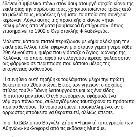
έδεναν συμβολικά πάνω στον θαυματουργό αρχαίο κίονα της
εκκλησίας την αρρώστια τους, χρησιμοποιώντας τρίχες από
τα μαλλιά τους, κορδέλες ή νήματα, τα οποία στη συνέχεια
κέρωναν. Λόγω αυτής της πρακτικής ο κίονας «ήταν
καλυμμένος από νήματα βαμβακερά ή επίχρυσα», όπως
επισημαίνει το 1902 ο Θεμιστοκλής Φιλαδελφεύς.
Μάλιστα, κάποιοι πιστοί περιέζωναν με νήμα ολόκληρη την
εκκλησία. Άλλοι, πάλι, έφερναν μια στάμνα γεμάτη νερό κάθε
29η Αυγούστου, ημέρα που γιόρταζε ο Άγιος Ιωάννης της
Κολόνας, το οποίο, αφού το ευλογούσε ιερέας, φυλασσόταν
ως φάρμακο σε περίπτωση που κάποιο μέλος της
οικογένειας ασθενούσε.
Η συνήθεια αυτή τηρήθηκε τουλάχιστον μέχρι την πρώτη
δεκαετία του 20ού αιώνα. Εκτός των γητειών, ο αρχαίος
στύλος του Άι-Γιάννη λειτουργούσε και ως ένα είδος
ιδιότυπου μαντείου. Ο ενδιαφερόμενος εφάρμοζε ένα
νόμισμα πάνω του, συλλογιζόμενος ταυτόχρονα το πρόσωπο
που ασθενούσε. Το νόμισμα έμενε προσκολλημένο, αν ο
άρρωστος επρόκειτο να θεραπευτεί, αλλιώς έπεφτε.
Info: Το βιβλίο του Βαγγέλη Ζήση «Η μαγική τοπογραφία των
Αθηνών» κυκλοφορεί από τις εκδόσεις Mundus.