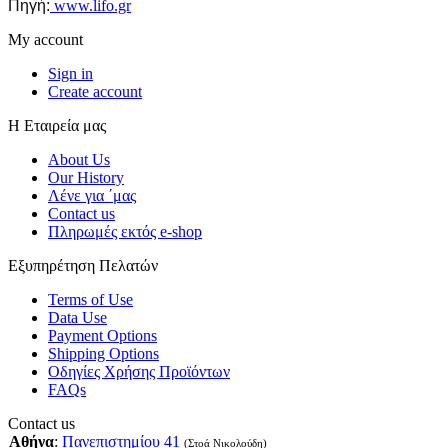
Πηγή:
www.lifo.gr
My account
Sign in
Create account
Η Εταιρεία μας
About Us
Our History
Λένε για ΄μας
Contact us
Πληρωμές εκτός e-shop
Εξυπηρέτηση Πελατών
Terms of Use
Data Use
Payment Options
Shipping Options
Οδηγίες Χρήσης Προϊόντων
FAQs
Contact us
Αθήνα
:
Πανεπιστημίου 41
(Στοά Νικολούδη)