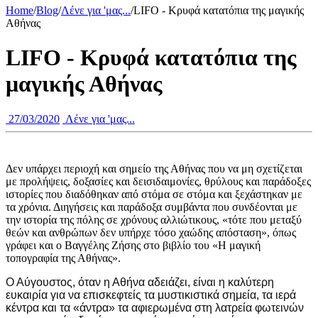
Home
/
Blog
/
Λένε για 'μας...
/
LIFO - Kρυφά κατατόπια της μαγικής
Αθήνας
LIFO - Kρυφά κατατόπια της
μαγικής Αθήνας
27/03/2020
Λένε για 'μας...
Δεν υπάρχει περιοχή και σημείο της Αθήνας που να μη σχετίζεται
με προλήψεις, δοξασίες και δεισιδαιμονίες, θρύλους και παράδοξες
ιστορίες που διαδόθηκαν από στόμα σε στόμα και ξεχάστηκαν με
τα χρόνια. Διηγήσεις και παράδοξα συμβάντα που συνδέονται με
την ιστορία της πόλης σε χρόνους αλλιώτικους, «τότε που μεταξύ
θεών και ανθρώπων δεν υπήρχε τόσο χαώδης απόσταση», όπως
γράφει και ο Βαγγέλης Ζήσης στο βιβλίο του «Η μαγική
τοπογραφία της Αθήνας».
Ο Αύγουστος, όταν η Αθήνα αδειάζει, είναι η καλύτερη
ευκαιρία για να επισκεφτείς τα μυστικιστικά σημεία, τα ιερά
κέντρα και τα «άντρα» τα αφιερωμένα στη λατρεία φωτεινών