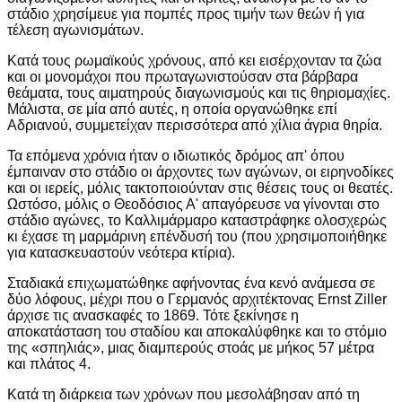
στάδιο χρησίμευε για πομπές προς τιμήν των θεών ή για
τέλεση αγωνισμάτων.
Κατά τους ρωμαϊκούς χρόνους, από κει εισέρχονταν τα ζώα
και οι μονομάχοι που πρωταγωνιστούσαν στα βάρβαρα
θεάματα, τους αιματηρούς διαγωνισμούς και τις θηριομαχίες.
Μάλιστα, σε μία από αυτές, η οποία οργανώθηκε επί
Αδριανού, συμμετείχαν περισσότερα από χίλια άγρια θηρία.
Τα επόμενα χρόνια ήταν ο ιδιωτικός δρόμος απ' όπου
έμπαιναν στο στάδιο οι άρχοντες των αγώνων, οι ειρηνοδίκες
και οι ιερείς, μόλις τακτοποιούνταν στις θέσεις τους οι θεατές.
Ωστόσο, μόλις ο Θεοδόσιος Α' απαγόρευσε να γίνονται στο
στάδιο αγώνες, το Καλλιμάρμαρο καταστράφηκε ολοσχερώς
κι έχασε τη μαρμάρινη επένδυσή του (που χρησιμοποιήθηκε
για κατασκευαστούν νεότερα κτίρια).
Σταδιακά επιχωματώθηκε αφήνοντας ένα κενό ανάμεσα σε
δύο λόφους, μέχρι που ο Γερμανός αρχιτέκτονας Ernst Ziller
άρχισε τις ανασκαφές το 1869. Τότε ξεκίνησε η
αποκατάσταση του σταδίου και αποκαλύφθηκε και το στόμιο
της «σπηλιάς», μιας διαμπερούς στοάς με μήκος 57 μέτρα
και πλάτος 4.
Κατά τη διάρκεια των χρόνων που μεσολάβησαν από τη