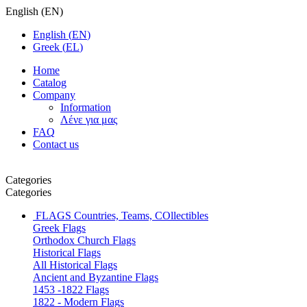
English
(
EN
)
English
(
EN
)
Greek
(
EL
)
Home
Catalog
Company
Information
Λένε για μας
FAQ
Contact us
Categories
Categories
FLAGS
Countries, Teams, COllectibles
Greek Flags
Orthodox Church Flags
Historical Flags
All Historical Flags
Ancient and Byzantine Flags
1453 -1822 Flags
1822 - Modern Flags