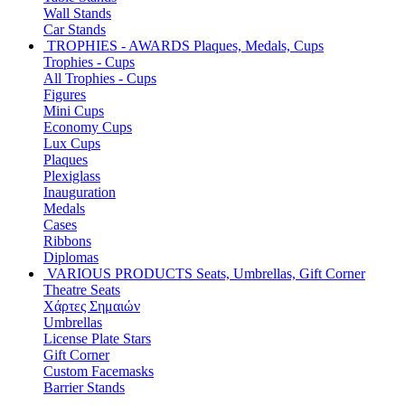
Wall Stands
Car Stands
TROPHIES - AWARDS
Plaques, Medals, Cups
Trophies - Cups
All Trophies - Cups
Figures
Mini Cups
Economy Cups
Lux Cups
Plaques
Plexiglass
Inauguration
Medals
Cases
Ribbons
Diplomas
VARIOUS PRODUCTS
Seats, Umbrellas, Gift Corner
Theatre Seats
Χάρτες Σημαιών
Umbrellas
License Plate Stars
Gift Corner
Custom Facemasks
Barrier Stands