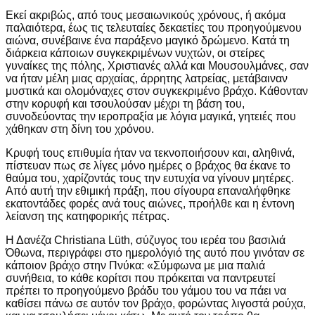
Εκεί ακριβώς, από τους μεσαιωνικούς χρόνους, ή ακόμα
παλαιότερα, έως τις τελευταίες δεκαετίες του προηγούμενου
αιώνα, συνέβαινε ένα παράξενο μαγικό δρώμενο. Κατά τη
διάρκεια κάποιων συγκεκριμένων νυχτών, οι στείρες
γυναίκες της πόλης, Χριστιανές αλλά και Μουσουλμάνες, σαν
να ήταν μέλη μιας αρχαίας, άρρητης λατρείας, μετάβαιναν
μυστικά και ολομόναχες στον συγκεκριμένο βράχο. Κάθονταν
στην κορυφή και τσουλούσαν μέχρι τη βάση του,
συνοδεύοντας την ιεροπραξία με λόγια μαγικά, γητειές που
χάθηκαν στη δίνη του χρόνου.
Κρυφή τους επιθυμία ήταν να τεκνοποιήσουν και, αληθινά,
πίστευαν πως σε λίγες μόνο ημέρες ο βράχος θα έκανε το
θαύμα του, χαρίζοντάς τους την ευτυχία να γίνουν μητέρες.
Από αυτή την εθιμική πράξη, που σίγουρα επαναλήφθηκε
εκατοντάδες φορές ανά τους αιώνες, προήλθε και η έντονη
λείανση της κατηφορικής πέτρας.
Η Δανέζα Christiana Lüth, σύζυγος του ιερέα του βασιλιά
Όθωνα, περιγράφει στο ημερολόγιό της αυτό που γινόταν σε
κάποιον βράχο στην Πνύκα: «Σύμφωνα με μια παλιά
συνήθεια, το κάθε κορίτσι που πρόκειται να παντρευτεί
πρέπει το προηγούμενο βράδυ του γάμου του να πάει να
καθίσει πάνω σε αυτόν τον βράχο, φορώντας λιγοστά ρούχα,