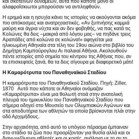
και σκοτεινών δυνάμεων, αυτά που κάποτε μόνο οι
αλαφροΐσκιωτοι μπορούσαν να αντιληφθούν.
Η ερημιά και η ησυχία κάνει τις ιστορίες να ακούγονται ακόμα
πιο απόκοσμες και ανατριχιαστικές. «Αν ξυπνήσης καμμιά
μαύρη και άγρια νύχτα και αν δεν φοβηθής, να πας κατά τις
Κολώνες θα δεις –μακριά από λόγου μας‒ να πηδάνε τρεις
Αραπάδες από κολώνα σε κολώνα!» αφηγείται μια
ηλικιωμένη Αθηναία στα τέλη του 19ου αιώνα στο βιβλίο του
Δημήτρη Καμπούρογλου Αι παλαιαί Αθήναι. Ακολουθούν
πέντε ιστορίες από σημεία του κέντρου της Αθήνας που, αν
τα επισκεφτείς ξανά, θα τα δεις σίγουρα με διαφορετικό μάτι!
Η Καμαρότρυπα του Παναθηναϊκού Σταδίου
Η καμαρότρυπα του Παναθηναϊκού Σταδίου. Πηγή: Ziller,
1870 Αυτό που κάποτε οι Αθηναίοι ονόμαζαν
«Καμαρότρυπα» είναι μια θολωτή στοά στην ανατολική
πλευρά του ημικυκλίου του Παναθηναϊκού Σταδίου που
σήμερα οδηγεί στο Μουσείο των Ολυμπιακών Αγώνων και
στα αποδυτήρια των αθλητών τα οποία βρίσκονται πλάι στην
οδό Αρχιμήδους.
Στην αρχαιότητα, από αυτό το υπόγειο πέρασμα έμπαιναν
στο στάδιο τα ζώα που προορίζονταν για θυσία αλλά και οι
διαγωνιζόμενοι αθλητές και οι κριτές, ανάλογα με το αν το