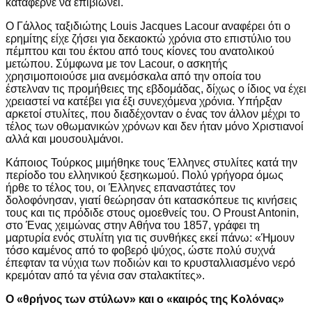
κατάφερνε να επιβιώνει.
Ο Γάλλος ταξιδιώτης Louis Jacques Lacour αναφέρει ότι ο
ερημίτης είχε ζήσει για δεκαοκτώ χρόνια στο επιστύλιο του
πέμπτου και του έκτου από τους κίονες του ανατολικού
μετώπου. Σύμφωνα με τον Lacour, ο ασκητής
χρησιμοποιούσε μια ανεμόσκαλα από την οποία του
έστελναν τις προμήθειες της εβδομάδας, δίχως ο ίδιος να έχει
χρειαστεί να κατέβει για έξι συνεχόμενα χρόνια. Υπήρξαν
αρκετοί στυλίτες, που διαδέχονταν ο ένας τον άλλον μέχρι το
τέλος των οθωμανικών χρόνων και δεν ήταν μόνο Χριστιανοί
αλλά και μουσουλμάνοι.
Κάποιος Τούρκος μιμήθηκε τους Έλληνες στυλίτες κατά την
περίοδο του ελληνικού ξεσηκωμού. Πολύ γρήγορα όμως
ήρθε το τέλος του, οι Έλληνες επαναστάτες τον
δολοφόνησαν, γιατί θεώρησαν ότι κατασκόπευε τις κινήσεις
τους και τις πρόδιδε στους ομοεθνείς του. Ο Proust Antonin,
στο Ένας χειμώνας στην Αθήνα του 1857, γράφει τη
μαρτυρία ενός στυλίτη για τις συνθήκες εκεί πάνω: «Ήμουν
τόσο καμένος από το φοβερό ψύχος, ώστε πολύ συχνά
έπεφταν τα νύχια των ποδιών και το κρυσταλλιασμένο νερό
κρεμόταν από τα γένια σαν σταλακτίτες».
Ο «θρήνος των στύλων» και ο «καιρός της Κολόνας»