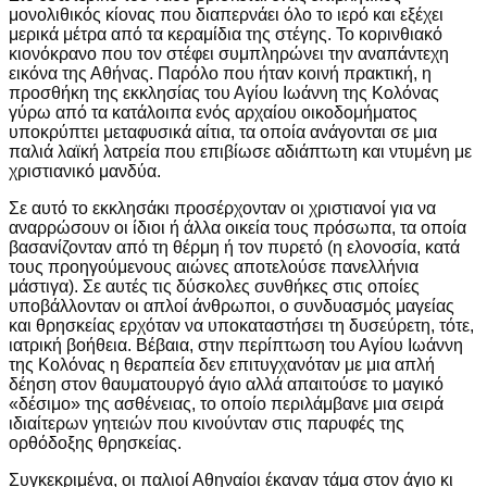
μονολιθικός κίονας που διαπερνάει όλο το ιερό και εξέχει
μερικά μέτρα από τα κεραμίδια της στέγης. Το κορινθιακό
κιονόκρανο που τον στέφει συμπληρώνει την αναπάντεχη
εικόνα της Αθήνας. Παρόλο που ήταν κοινή πρακτική, η
προσθήκη της εκκλησίας του Αγίου Ιωάννη της Κολόνας
γύρω από τα κατάλοιπα ενός αρχαίου οικοδομήματος
υποκρύπτει μεταφυσικά αίτια, τα οποία ανάγονται σε μια
παλιά λαϊκή λατρεία που επιβίωσε αδιάπτωτη και ντυμένη με
χριστιανικό μανδύα.
Σε αυτό το εκκλησάκι προσέρχονταν οι χριστιανοί για να
αναρρώσουν οι ίδιοι ή άλλα οικεία τους πρόσωπα, τα οποία
βασανίζονταν από τη θέρμη ή τον πυρετό (η ελονοσία, κατά
τους προηγούμενους αιώνες αποτελούσε πανελλήνια
μάστιγα). Σε αυτές τις δύσκολες συνθήκες στις οποίες
υποβάλλονταν οι απλοί άνθρωποι, ο συνδυασμός μαγείας
και θρησκείας ερχόταν να υποκαταστήσει τη δυσεύρετη, τότε,
ιατρική βοήθεια. Βέβαια, στην περίπτωση του Αγίου Ιωάννη
της Κολόνας η θεραπεία δεν επιτυγχανόταν με μια απλή
δέηση στον θαυματουργό άγιο αλλά απαιτούσε το μαγικό
«δέσιμο» της ασθένειας, το οποίο περιλάμβανε μια σειρά
ιδιαίτερων γητειών που κινούνταν στις παρυφές της
ορθόδοξης θρησκείας.
Συγκεκριμένα, οι παλιοί Αθηναίοι έκαναν τάμα στον άγιο κι