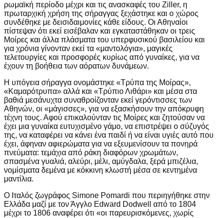
ρωμαϊκή περίοδο μέχρι και τις ανασκαφές του Ziller, η
πρωταρχική χρήση της σήραγγας ξεχάστηκε και ο χώρος
συνδέθηκε με δεισιδαιμονίες κάθε είδους. Οι Αθηναίοι
πίστεψαν ότι εκεί εισέβαλαν και εγκαταστάθηκαν οι τρεις
Μοίρες και άλλα πλάσματα του υπερφυσικού βασιλείου και
για χρόνια γίνονταν εκεί τα «μαντολόγια», μαγικές
τελετουργίες και προσφορές κυρίως από γυναίκες, για να
έχουν τη βοήθεια των αόρατων δυνάμεων.
Η υπόγεια σήραγγα ονομάστηκε «Τρύπα της Μοίρας»,
«Καμαρότρυπα» αλλά και «Τρύπιο Λιθάρι» και μέσα στα
βαθιά μεσάνυχτα συναθροίζονταν εκεί γερόντισσες των
Αθηνών, οι «μάγισσες», για να εξασκήσουν την απόκρυφη
τέχνη τους. Αφού επικαλούνταν τις Μοίρες και ζητούσαν να
έχει μια γυναίκα ευτυχισμένο γάμο, να επιστρέψει ο σύζυγός
της, να καταφέρει να κάνει ένα παιδί ή να είναι υγιές αυτό που
έχει, άφηναν αφιερώματα για να εξευμενίσουν τα πονηρά
πνεύματα: τεμάχια από ράκη διαφόρων χρωμάτων,
σπασμένα γυαλιά, αλεύρι, μέλι, αμύγδαλα, ξερά μπιζέλια,
νομίσματα δεμένα με κόκκινη κλωστή μέσα σε κεντημένα
μαντίλια.
Ο Ιταλός ζωγράφος Simone Pomardi που περιηγήθηκε στην
Ελλάδα μαζί με τον Άγγλο Edward Dodwell από το 1804
μέχρι το 1806 αναφέρει ότι «οι παρευρισκόμενες, χωρίς