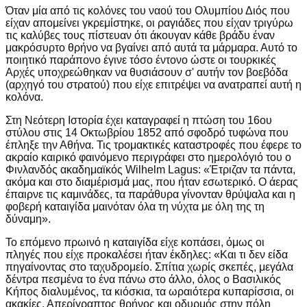
Όταν μία από τις κολόνες του ναού του Ολυμπίου Διός που
είχαν απομείνει γκρεμίστηκε, οι ραγιάδες που είχαν τριγύρω
τις καλύβες τους πίστευαν ότι άκουγαν κάθε βράδυ έναν
μακρόσυρτο θρήνο να βγαίνει από αυτά τα μάρμαρα. Αυτό το
ποιητικό παράπονο έγινε τόσο έντονο ώστε οι τουρκικές
Αρχές υποχρεώθηκαν να θυσιάσουν σ' αυτήν τον βοεβόδα
(αρχηγό του στρατού) που είχε επιτρέψει να ανατραπεί αυτή η
κολόνα.
Στη Νεότερη Ιστορία έχει καταγραφεί η πτώση του 16ου
στύλου στις 14 Οκτωβρίου 1852 από σφοδρό τυφώνα που
έπληξε την Αθήνα. Τις τρομακτικές καταστροφές που έφερε το
ακραίο καιρικό φαινόμενο περιγράφει στο ημερολόγιό του ο
Φινλανδός ακαδημαϊκός Wilhelm Lagus: «Έτριζαν τα πάντα,
ακόμα και στο διαμέρισμά μας, που ήταν εσωτερικό. Ο άερας
έπαιρνε τις καμινάδες, τα παράθυρα γίνονταν θρύψαλα και η
φοβερή καταιγίδα μαινόταν όλα τη νύχτα με όλη της τη
δύναμη».
Το επόμενο πρωινό η καταιγίδα είχε κοπάσει, όμως οι
πληγές που είχε προκαλέσει ήταν έκδηλες: «Και τι δεν είδα
πηγαίνοντας στο ταχυδρομείο. Σπίτια χωρίς σκεπές, μεγάλα
δέντρα πεσμένα το ένα πάνω στο άλλο, όλος ο Βασιλικός
Κήπος διαλυμένος, τα κιόσκια, τα ωραιότερα κυπαρίσσια, οι
ακακίες. Απερίγραπτος θρήνος και οδυρμός στην πόλη