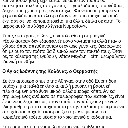
και να τσουλήσει μέχρι κάτω. Με αυτό τον τρόπο θα
αποκτήσει πολλούς απογόνους. Η γυαλάδα της τσουλήθρας
δείχνει ότι η χρήση της είναι συχνή. Φαίνεται ότι μπορεί να
φέρει καλύτερο αποτέλεσμα όταν είναι πιο τραχιά, γι' αυτό
έχει αρχίσει να χρησιμοποιείται μια άλλη, δίπλα σε αυτή. Το
μέρος αυτό του λόφου λέγεται Νυμφαίον».
Στους νεότερους αιώνες, η κατολίσθηση στη μαγική
«ξουλιάστρα» δεν εξασφάλιζε μόνο γονιμότητα αλλά ήταν ο
χώρος όπου απευθύνονταν οι έγκυες γυναίκες, θεωρώντας
ότι με αυτό τον τρόπο θα διευκόλυναν τον τοκετό τους. Όταν,
δε, το κύλισμα της εγκύου γινόταν Μεγάλη Τρίτη, θεωρούνταν
ιδανική συνθήκη.
Ο Άγιος Ιωάννης της Κολόνας, ο Θερμαστής
Σε ένα απόμερο σημείο της Αθήνας, στην οδό Ευριπίδου,
υπάρχει μια παλιά εκκλησία, απλή μονόκλιτη βασιλική,
πλαισιωμένη από έναν μικρό, αλλά όμορφο κήπο. Αν και
στριμωγμένος ανάμεσα σε πολυώροφες πολυκατοικίες, είναι
ένας ναός ξεχωριστός, στον οποίο συνυπάρχουν με έναν
ιδιόρρυθμο τρόπο η αρχαιότητα με την παλαιότητα, αφού ένα
στοιχείο του αρχαίου κόσμου ξεφυτρώνει με τον πιο
κυριολεκτικό τρόπο μέσα από χριστιανικό οικοδόμημα.
Στο εσωτερικό του ναού βρίσκεται ένας επιβλητικός