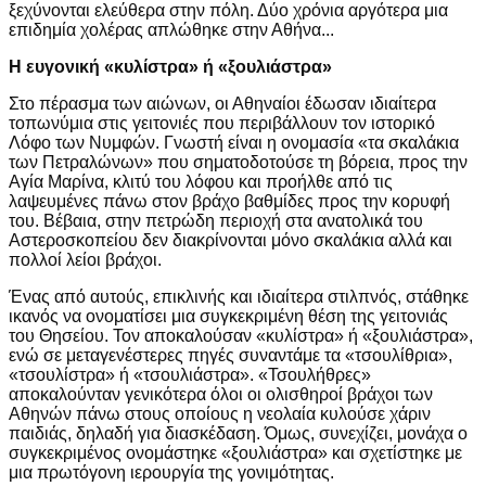
ξεχύνονται ελεύθερα στην πόλη. Δύο χρόνια αργότερα μια
επιδημία χολέρας απλώθηκε στην Αθήνα...
Η ευγονική «κυλίστρα» ή «ξουλιάστρα»
Στο πέρασμα των αιώνων, οι Αθηναίοι έδωσαν ιδιαίτερα
τοπωνύμια στις γειτονιές που περιβάλλουν τον ιστορικό
Λόφο των Νυμφών. Γνωστή είναι η ονομασία «τα σκαλάκια
των Πετραλώνων» που σηματοδοτούσε τη βόρεια, προς την
Αγία Μαρίνα, κλιτύ του λόφου και προήλθε από τις
λαψευμένες πάνω στον βράχο βαθμίδες προς την κορυφή
του. Βέβαια, στην πετρώδη περιοχή στα ανατολικά του
Αστεροσκοπείου δεν διακρίνονται μόνο σκαλάκια αλλά και
πολλοί λείοι βράχοι.
Ένας από αυτούς, επικλινής και ιδιαίτερα στιλπνός, στάθηκε
ικανός να ονοματίσει μια συγκεκριμένη θέση της γειτονιάς
του Θησείου. Τον αποκαλούσαν «κυλίστρα» ή «ξουλιάστρα»,
ενώ σε μεταγενέστερες πηγές συναντάμε τα «τσουλίθρια»,
«τσουλίστρα» ή «τσουλιάστρα». «Τσουλήθρες»
αποκαλούνταν γενικότερα όλοι οι ολισθηροί βράχοι των
Αθηνών πάνω στους οποίους η νεολαία κυλούσε χάριν
παιδιάς, δηλαδή για διασκέδαση. Όμως, συνεχίζει, μονάχα ο
συγκεκριμένος ονομάστηκε «ξουλιάστρα» και σχετίστηκε με
μια πρωτόγονη ιερουργία της γονιμότητας.