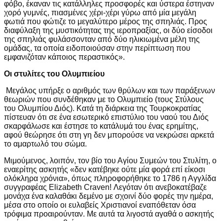
φόβο, έκαναν τις κατάλληλες προσφορές και ύστερα έστηναν
χορό γυμνές, πιασμένες χέρι-χέρι γύρω από μία μεγάλη
φωτιά που φώτιζε το μεγαλύτερο μέρος της σπηλιάς. Προς
διαφύλαξη της μυστικότητας της ιεροπραξίας, οι δύο είσοδοι
της σπηλιάς φυλάσσονταν από δύο ηλικιωμένα μέλη της
ομάδας, τα οποία ειδοποιούσαν στην περίπτωση που
εμφανιζόταν κάποιος περαστικός».
Οι στυλίτες του Ολυμπιείου
Μεγάλος υπήρξε ο αριθμός των θρύλων και των παράξενων
θεωριών που συνδέθηκαν με το Ολυμπιείο (τους Στύλους
του Ολυμπίου Διός). Κατά τη διάρκεια της Τουρκοκρατίας
πίστευαν ότι σε ένα εσωτερικό επιστύλιο του ναού του Διός
σκαρφάλωσε και έστησε το κατάλυμά του ένας ερημίτης,
αφού θεώρησε ότι στη γη δεν μπορούσε να νεκρώσει αρκετά
το αμαρτωλό του σώμα.
Μιμούμενος, λοιπόν, τον βίο του Αγίου Συμεών του Στυλίτη, ο
εναερίτης ασκητής «δεν κατέβηκε ούτε μία φορά επί είκοσι
ολόκληρα χρόνια», όπως πληροφορήθηκε το 1786 η Αγγλίδα
συγγραφέας Elizabeth Craven! Λεγόταν ότι ανεβοκατέβαζε
μονάχα ένα καλαθάκι δεμένο με σχοινί δύο φορές την ημέρα,
μέσα στο οποίο οι ευλαβείς Χριστιανοί εναπόθεταν όσα
τρόφιμα προαιρούνταν. Με αυτά τα λιγοστά αγαθά ο ασκητής